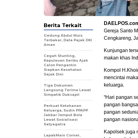
DAELPOS.co
Berita Terkait
Gereja Santo M
Gedung Abdul Muis
Cengkareng, Ja
Terbakar, Data Pajak DKI
Aman
Kunjungan ters
Cegah Stunting,
makan khas Indo
Kepulauan Seribu Ajak
Calon Pengantin
Siapkan Kesehatan
Kompol H.Khoiri
Sejak Dini
mencintai maka
keluarga.
Tiga Dokumen
Langsung Terima Lewat
Simpatik Dukcapil
“Hari pangan se
pangan bangsa 
Perkuat Ketahanan
Keluarga, Sudin PPAPP
pangan sedunia
Jakbar Jemput Bola
pangan nasional
Lewat Sosialisasi
Satyagatra
Kapolsek juga 
LapakMain Corner,