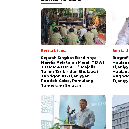
Berita Utama
Berita 
Sejarah Singkat Berdirinya
Biograf
Majelis Pelataran Merah “ B A I
Maulana
T U R R A H M A T ” Majelis
Tijaniy
Ta’lim ‘Dzikir dan Sholawat’
Maulana
Thoriqoh At-Tijaniyyah
Muqodd
Pondok Cabe, Pamulang –
Tijaniy
Tangerang Selatan