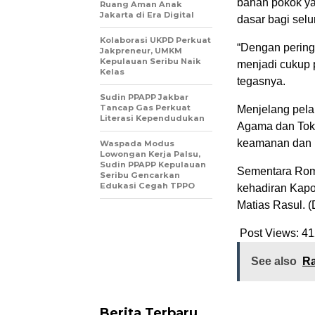
bahan pokok ya
Ruang Aman Anak
Jakarta di Era Digital
dasar bagi sel
Kolaborasi UKPD Perkuat
“Dengan peringa
Jakpreneur, UMKM
Kepulauan Seribu Naik
menjadi cukup 
Kelas
tegasnya.
Sudin PPAPP Jakbar
Tancap Gas Perkuat
Menjelang pela
Literasi Kependudukan
Agama dan Toko
keamanan dan k
Waspada Modus
Lowongan Kerja Palsu,
Sudin PPAPP Kepulauan
Sementara Romo
Seribu Gencarkan
Edukasi Cegah TPPO
kehadiran Kapo
Matias Rasul. 
Post Views:
41
See also
Ra
Berita Terbaru