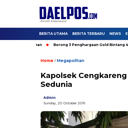
BERITA UTAMA
BERITA TERBARU
NEWS
E
ajak DKI Aman
Borong 3 Penghargaan Gold Bintang 4, Hutam
Home
Megapolitan
/
Kapolsek Cengkareng
Sedunia
Admin
Sunday, 20 October 2019