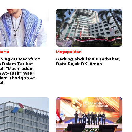
Utama
Megapolitan
i Singkat Machfudz
Gedung Abdul Muis Terbakar,
 Dalam Tarikat
Data Pajak DKI Aman
yah “Machfuddin
 At-Tasir” Wakil
am Thoriqoh At-
yah