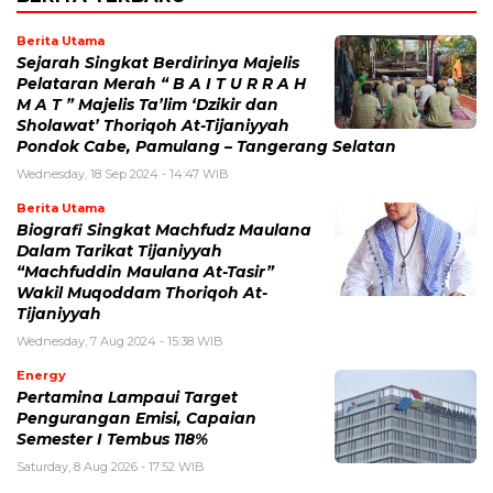
Berita Utama
Sejarah Singkat Berdirinya Majelis
Pelataran Merah “ B A I T U R R A H
M A T ” Majelis Ta’lim ‘Dzikir dan
Sholawat’ Thoriqoh At-Tijaniyyah
Pondok Cabe, Pamulang – Tangerang Selatan
Wednesday, 18 Sep 2024 - 14:47 WIB
Berita Utama
Biografi Singkat Machfudz Maulana
Dalam Tarikat Tijaniyyah
“Machfuddin Maulana At-Tasir”
Wakil Muqoddam Thoriqoh At-
Tijaniyyah
Wednesday, 7 Aug 2024 - 15:38 WIB
Energy
Pertamina Lampaui Target
Pengurangan Emisi, Capaian
Semester I Tembus 118%
Saturday, 8 Aug 2026 - 17:52 WIB