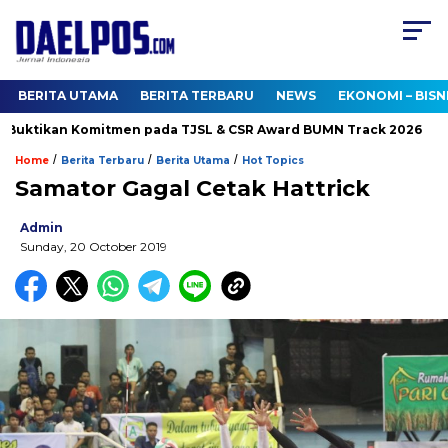
BERITA UTAMA
BERITA TERBARU
NEWS
EKONOMI – BISN
Buktikan Komitmen pada TJSL & CSR Award BUMN Track 2026
/
/
/
Home
Berita Terbaru
Berita Utama
Hot Topics
Samator Gagal Cetak Hattrick
Admin
Sunday, 20 October 2019