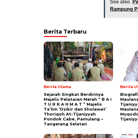
See also
Pe
Rampung Pe
Berita Terbaru
Berita Utama
Berita 
Sejarah Singkat Berdirinya
Biograf
Majelis Pelataran Merah “ B A I
Maulana
T U R R A H M A T ” Majelis
Tijaniy
Ta’lim ‘Dzikir dan Sholawat’
Maulana
Thoriqoh At-Tijaniyyah
Muqodd
Pondok Cabe, Pamulang –
Tijaniy
Tangerang Selatan