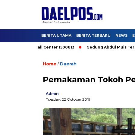
BERITA UTAMA
BERITA TERBARU
NEWS
E
shub Buka Call Center 1500813
Gedung Abdul Muis Terbakar, 
Home
Daerah
/
Pemakaman Tokoh Pe
Admin
Tuesday, 22 October 2019