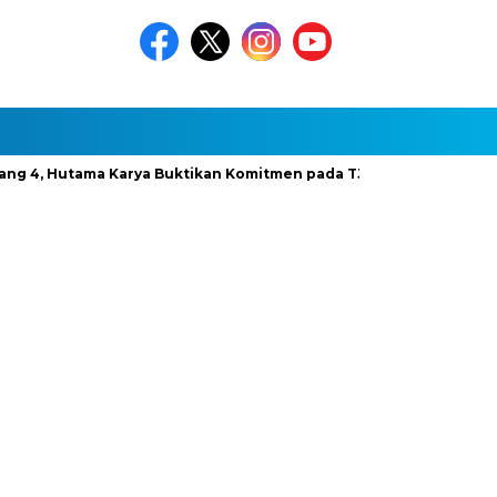
 Hutama Karya Buktikan Komitmen pada TJSL & CSR Award BUMN Tr