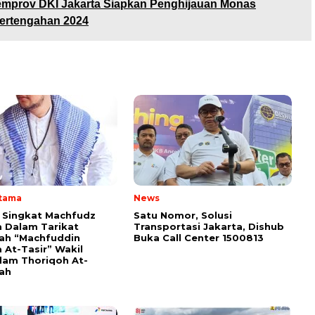
mprov DKI Jakarta Siapkan Penghijauan Monas
rtengahan 2024
Utama
News
i Singkat Machfudz
Satu Nomor, Solusi
 Dalam Tarikat
Transportasi Jakarta, Dishub
yah “Machfuddin
Buka Call Center 1500813
 At-Tasir” Wakil
am Thoriqoh At-
yah