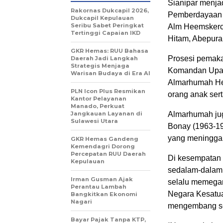
Sianipar menja
Rakornas Dukcapil 2026,
Pemberdayaan 
Dukcapil Kepulauan
Seribu Sabet Peringkat
Alm Heemskerc
Tertinggi Capaian IKD
Hitam, Abepura
GKR Hemas: RUU Bahasa
Prosesi pemaka
Daerah Jadi Langkah
Strategis Menjaga
Komandan Upaca
Warisan Budaya di Era AI
Almarhumah He
PLN Icon Plus Resmikan
orang anak sert
Kantor Pelayanan
Manado, Perkuat
Jangkauan Layanan di
Almarhumah ju
Sulawesi Utara
Bonay (1963-1
yang meninggal 
GKR Hemas Gandeng
Kemendagri Dorong
Percepatan RUU Daerah
Di kesempatan 
Kepulauan
sedalam-dalamn
Irman Gusman Ajak
selalu memegang
Perantau Lambah
Negara Kesatua
Bangkitkan Ekonomi
Nagari
mengembang se
Bayar Pajak Tanpa KTP,