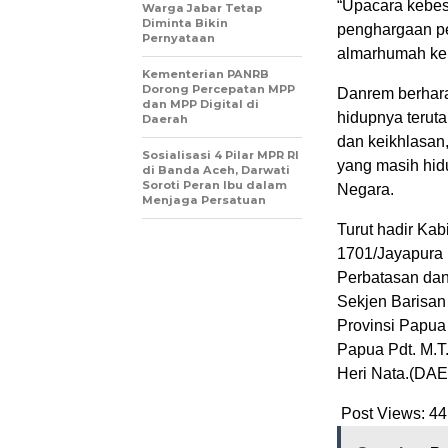
“Upacara kebes
Warga Jabar Tetap
Diminta Bikin
penghargaan pe
Pernyataan
almarhumah ke
Kementerian PANRB
Dorong Percepatan MPP
Danrem berhar
dan MPP Digital di
hidupnya terut
Daerah
dan keikhlasan,
Sosialisasi 4 Pilar MPR RI
yang masih hid
di Banda Aceh, Darwati
Soroti Peran Ibu dalam
Negara.
Menjaga Persatuan
Turut hadir Ka
1701/Jayapura 
Perbatasan dan
Sekjen Barisan
Provinsi Papua
Papua Pdt. M.T
Heri Nata.(DAE
Post Views:
44