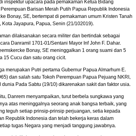
di inspektur upacara pada pemakaman Ketua Bidang
Perempuan Barisan Merah Putih Papua Republik Indonesia
ke Bonay, SE, bertempat di pemakaman umum Kristen Tanah
, Kota Jayapura, Papua, Senin (21/102019).
man dilaksanakan secara militer dan bertindak sebagai
ra Danramil 1701-01/Sentani Mayor Inf John F. Dahar.
emskercke Bonay, SE meninggalkan 1 orang suami dan 5
a 15 Cucu dan satu orang cicit.
ga merupakan Putri pertama Gubernur Papua Almarhum E.
965) dan salah satu Tokoh Perempuan Papua Pejuang NKRI,
dunia Pada Sabtu (19/10) dikarenakan sakit dan faktor usia.
itu, Danrem menyampaikan, turut berbela sungkawa yang
ya atas meninggalnya seorang anak bangsa terbaik, yang
 teguh setiap prinsip-prinsip perjuangan, setia kepada
n Republik Indonesia dan telah bekerja keras dalam
tiap tugas Negara yang menjadi tanggung jawabnya.