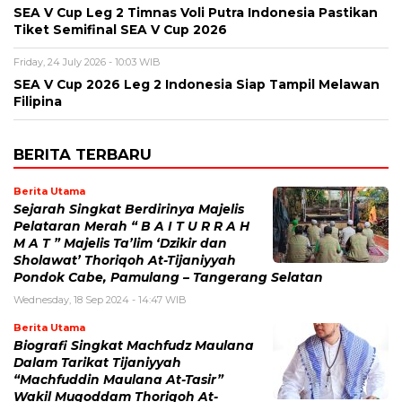
SEA V Cup Leg 2 Timnas Voli Putra Indonesia Pastikan
Tiket Semifinal SEA V Cup 2026
Friday, 24 July 2026 - 10:03 WIB
SEA V Cup 2026 Leg 2 Indonesia Siap Tampil Melawan
Filipina
BERITA TERBARU
Berita Utama
Sejarah Singkat Berdirinya Majelis
Pelataran Merah “ B A I T U R R A H
M A T ” Majelis Ta’lim ‘Dzikir dan
Sholawat’ Thoriqoh At-Tijaniyyah
Pondok Cabe, Pamulang – Tangerang Selatan
Wednesday, 18 Sep 2024 - 14:47 WIB
Berita Utama
Biografi Singkat Machfudz Maulana
Dalam Tarikat Tijaniyyah
“Machfuddin Maulana At-Tasir”
Wakil Muqoddam Thoriqoh At-