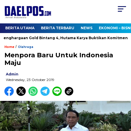
BERITA UTAMA
BERITA TERBARU
NEWS
EKONOMI – BISN
nghargaan Gold Bintang 4, Hutama Karya Buktikan Komitmen pad
/
Home
Olahraga
Menpora Baru Untuk Indonesia
Maju
Admin
Wednesday, 23 October 2019