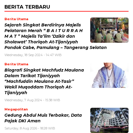
BERITA TERBARU
Berita Utama
Sejarah Singkat Berdirinya Majelis
Pelataran Merah “ B A I T U R R A H
M A T ” Majelis Ta’lim ‘Dzikir dan
Sholawat’ Thoriqoh At-Tijaniyyah
Pondok Cabe, Pamulang – Tangerang Selatan
Wednesday, 18 Sep 2024 - 14:47 WIB
Berita Utama
Biografi Singkat Machfudz Maulana
Dalam Tarikat Tijaniyyah
“Machfuddin Maulana At-Tasir”
Wakil Muqoddam Thoriqoh At-
Tijaniyyah
Wednesday, 7 Aug 2024 - 15:38 WIB
Megapolitan
Gedung Abdul Muis Terbakar, Data
Pajak DKI Aman
Saturday, 8 Aug 2026 - 18:28 WIB