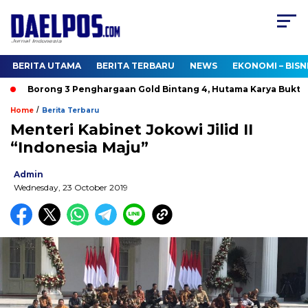
BERITA UTAMA
BERITA TERBARU
NEWS
EKONOMI – BISN
Borong 3 Penghargaan Gold Bintang 4, Hutama Karya Buktika
/
Home
Berita Terbaru
Menteri Kabinet Jokowi Jilid II
“Indonesia Maju”
Admin
Wednesday, 23 October 2019