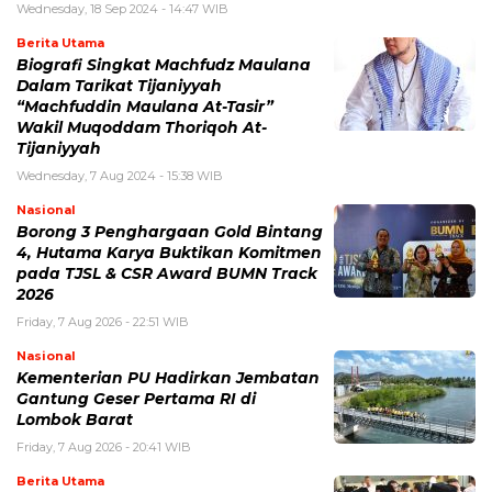
Wednesday, 18 Sep 2024 - 14:47 WIB
Berita Utama
Biografi Singkat Machfudz Maulana
Dalam Tarikat Tijaniyyah
“Machfuddin Maulana At-Tasir”
Wakil Muqoddam Thoriqoh At-
Tijaniyyah
Wednesday, 7 Aug 2024 - 15:38 WIB
Nasional
Borong 3 Penghargaan Gold Bintang
4, Hutama Karya Buktikan Komitmen
pada TJSL & CSR Award BUMN Track
2026
Friday, 7 Aug 2026 - 22:51 WIB
Nasional
Kementerian PU Hadirkan Jembatan
Gantung Geser Pertama RI di
Lombok Barat
Friday, 7 Aug 2026 - 20:41 WIB
Berita Utama