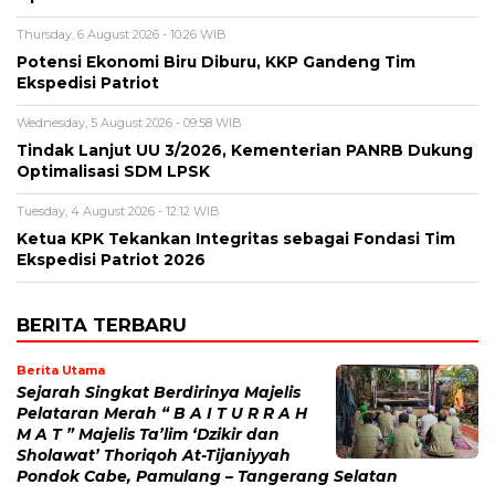
Thursday, 6 August 2026 - 10:26 WIB
Potensi Ekonomi Biru Diburu, KKP Gandeng Tim
Ekspedisi Patriot
Wednesday, 5 August 2026 - 09:58 WIB
Tindak Lanjut UU 3/2026, Kementerian PANRB Dukung
Optimalisasi SDM LPSK
Tuesday, 4 August 2026 - 12:12 WIB
Ketua KPK Tekankan Integritas sebagai Fondasi Tim
Ekspedisi Patriot 2026
BERITA TERBARU
Berita Utama
Sejarah Singkat Berdirinya Majelis
Pelataran Merah “ B A I T U R R A H
M A T ” Majelis Ta’lim ‘Dzikir dan
Sholawat’ Thoriqoh At-Tijaniyyah
Pondok Cabe, Pamulang – Tangerang Selatan