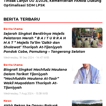
Tindak Lanjut UU 3/2026, Kementerian PANRB Dukung
Optimalisasi SDM LPSK
BERITA TERBARU
Berita Utama
Sejarah Singkat Berdirinya Majelis
Pelataran Merah “ B A I T U R R A H
M A T ” Majelis Ta’lim ‘Dzikir dan
Sholawat’ Thoriqoh At-Tijaniyyah
Pondok Cabe, Pamulang – Tangerang Selatan
Wednesday, 18 Sep 2024 - 14:47 WIB
Berita Utama
Biografi Singkat Machfudz Maulana
Dalam Tarikat Tijaniyyah
“Machfuddin Maulana At-Tasir”
Wakil Muqoddam Thoriqoh At-
Tijaniyyah
Wednesday, 7 Aug 2024 - 15:38 WIB
News
Akhir Pekan ke Danau Bakuok,