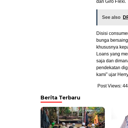
dan Giro Flexi
See also
DP
Disisi consume
bunga bersain
khususnya kep
Loans yang mem
saja dan diman
pendekatan dig
kami” ujar Herr
Post Views:
44
Berita Terbaru