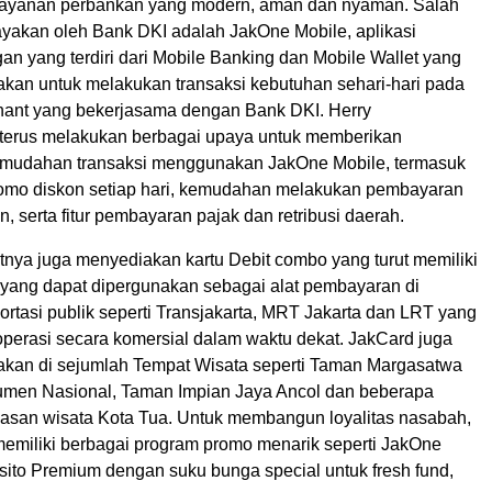
layanan perbankan yang modern, aman dan nyaman. Salah
ayakan oleh Bank DKI adalah JakOne Mobile, aplikasi
n yang terdiri dari Mobile Banking dan Mobile Wallet yang
akan untuk melakukan transaksi kebutuhan sehari-hari pada
ant yang bekerjasama dengan Bank DKI. Herry
erus melakukan berbagai upaya untuk memberikan
mudahan transaksi menggunakan JakOne Mobile, termasuk
omo diskon setiap hari, kemudahan melakukan pembayaran
n, serta fitur pembayaran pajak dan retribusi daerah.
tnya juga menyediakan kartu Debit combo yang turut memiliki
 yang dapat dipergunakan sebagai alat pembayaran di
ortasi publik seperti Transjakarta, MRT Jakarta dan LRT yang
operasi secara komersial dalam waktu dekat. JakCard juga
akan di sejumlah Tempat Wisata seperti Taman Margasatwa
men Nasional, Taman Impian Jaya Ancol dan beberapa
san wisata Kota Tua. Untuk membangun loyalitas nasabah,
emiliki berbagai program promo menarik seperti JakOne
ito Premium dengan suku bunga special untuk fresh fund,