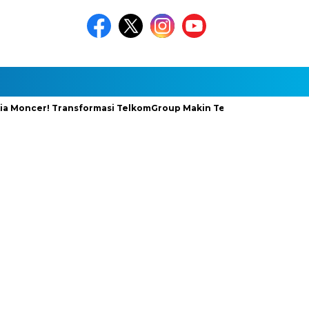
cer! Transformasi TelkomGroup Makin Terasa Hasilnya
Tak C