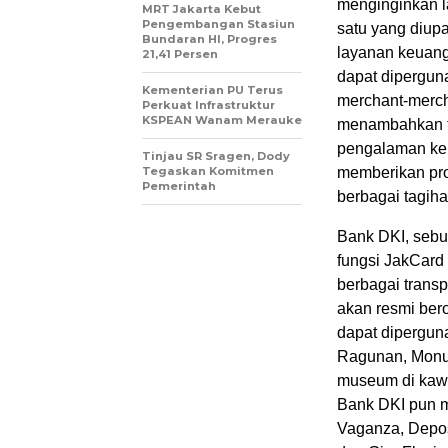
menginginkan 
MRT Jakarta Kebut
Pengembangan Stasiun
satu yang diup
Bundaran HI, Progres
layanan keuanga
21,41 Persen
dapat dipergun
Kementerian PU Terus
merchant-merch
Perkuat Infrastruktur
KSPEAN Wanam Merauke
menambahkan t
pengalaman ke
Tinjau SR Sragen, Dody
Tegaskan Komitmen
memberikan pr
Pemerintah
berbagai tagiha
Bank DKI, sebu
fungsi JakCard
berbagai transp
akan resmi ber
dapat dipergun
Ragunan, Monu
museum di kawa
Bank DKI pun m
Vaganza, Depos