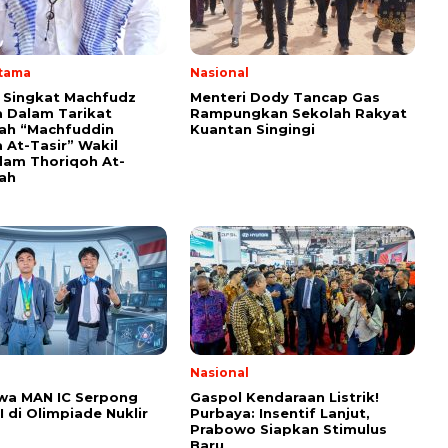
Utama
Nasional
i Singkat Machfudz
Menteri Dody Tancap Gas
 Dalam Tarikat
Rampungkan Sekolah Rakyat
yah “Machfuddin
Kuantan Singingi
 At-Tasir” Wakil
am Thoriqoh At-
yah
Nasional
wa MAN IC Serpong
Gaspol Kendaraan Listrik!
I di Olimpiade Nuklir
Purbaya: Insentif Lanjut,
Prabowo Siapkan Stimulus
Baru