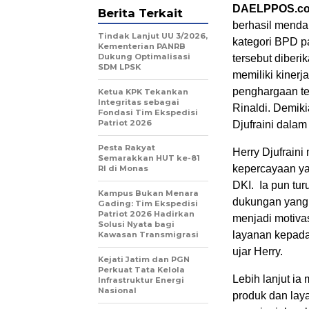
DAELPPOS.c
Berita Terkait
berhasil menda
Tindak Lanjut UU 3/2026,
kategori BPD p
Kementerian PANRB
Dukung Optimalisasi
tersebut diber
SDM LPSK
memiliki kinerj
penghargaan te
Ketua KPK Tekankan
Integritas sebagai
Rinaldi. Demik
Fondasi Tim Ekspedisi
Patriot 2026
Djufraini dalam
Pesta Rakyat
Herry Djufrain
Semarakkan HUT ke-81
kepercayaan ya
RI di Monas
DKI. Ia pun tu
Kampus Bukan Menara
dukungan yang 
Gading: Tim Ekspedisi
Patriot 2026 Hadirkan
menjadi motiva
Solusi Nyata bagi
layanan kepada 
Kawasan Transmigrasi
ujar Herry.
Kejati Jatim dan PGN
Perkuat Tata Kelola
Lebih lanjut i
Infrastruktur Energi
Nasional
produk dan lay