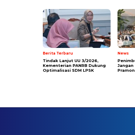
Berita Terbaru
News
Tindak Lanjut UU 3/2026,
Penimbu
Kementerian PANRB Dukung
Jangan 
Optimalisasi SDM LPSK
Pramon