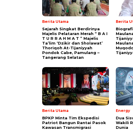
Berita Utama
Berita 
Sejarah Singkat Berdirinya
Biograf
Majelis Pelataran Merah “ B A I
Maulana
T U R R A H M A T ” Majelis
Tijaniy
Ta’lim ‘Dzikir dan Sholawat’
Maulana
Thoriqoh At-Tijaniyyah
Muqodd
Pondok Cabe, Pamulang –
Tijaniy
Tangerang Selatan
Berita Utama
Energy
BPKP Minta Tim Ekspedisi
Dua Sis
Patriot Bangun Rantai Pasok
Wakili R
Kawasan Transmigrasi
Dunia