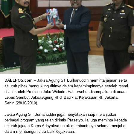
DAELPOS.com
– Jaksa Agung ST Burhanuddin meminta jajaran serta
seluruh pihak mendukung dirinya dalam kepemimpinanya setelah resmi
dilantik oleh Presiden Joko Widodo. Hal tersebut disampaikan di acara
Lepas Sambut Jaksa Agung RI di Badiklat Kejaksaan RI, Jakarta,
Senin (28/10/2019).
Jaksa Agung ST Burhanuddin juga menyatakan siap melanjutkan
berbagai program yang telah dirintis Prasetyo. Ia juga meminta kepada
seluruh jajaran Korps Adhyaksa untuk membantunya selama menjabat
dalam membangun citra baik Kejaksaan.