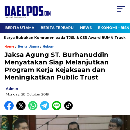
BERITA UTAMA
BERITA TERBARU
NEWS
EKONOMI – BISN
Karya Buktikan Komitmen pada TJSL & CSR Award BUMN Track 202
/
/
Home
Berita Utama
Hukum
Jaksa Agung ST. Burhanuddin
Menyatakan Siap Melanjutkan
Program Kerja Kejaksaan dan
Meningkatkan Public Trust
Admin
Monday, 28 October 2019