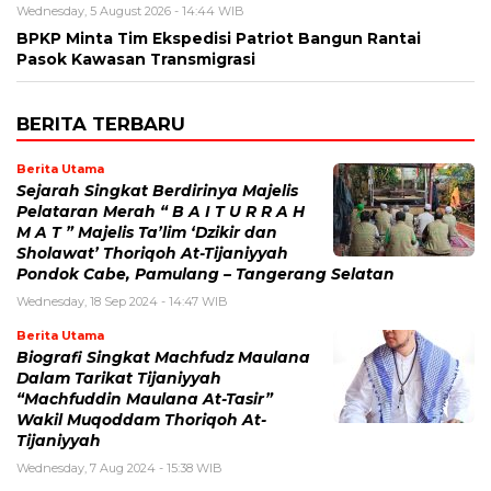
Wednesday, 5 August 2026 - 14:44 WIB
BPKP Minta Tim Ekspedisi Patriot Bangun Rantai
Pasok Kawasan Transmigrasi
BERITA TERBARU
Berita Utama
Sejarah Singkat Berdirinya Majelis
Pelataran Merah “ B A I T U R R A H
M A T ” Majelis Ta’lim ‘Dzikir dan
Sholawat’ Thoriqoh At-Tijaniyyah
Pondok Cabe, Pamulang – Tangerang Selatan
Wednesday, 18 Sep 2024 - 14:47 WIB
Berita Utama
Biografi Singkat Machfudz Maulana
Dalam Tarikat Tijaniyyah
“Machfuddin Maulana At-Tasir”
Wakil Muqoddam Thoriqoh At-
Tijaniyyah
Wednesday, 7 Aug 2024 - 15:38 WIB