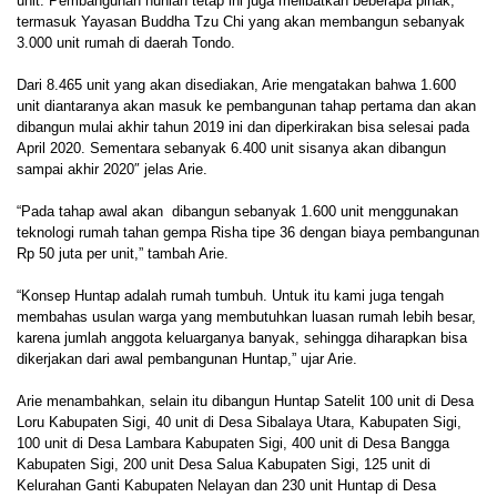
unit. Pembangunan hunian tetap ini juga melibatkan beberapa pihak,
termasuk Yayasan Buddha Tzu Chi yang akan membangun sebanyak
3.000 unit rumah di daerah Tondo.
Dari 8.465 unit yang akan disediakan, Arie mengatakan bahwa 1.600
unit diantaranya akan masuk ke pembangunan tahap pertama dan akan
dibangun mulai akhir tahun 2019 ini dan diperkirakan bisa selesai pada
April 2020. Sementara sebanyak 6.400 unit sisanya akan dibangun
sampai akhir 2020″ jelas Arie.
“Pada tahap awal akan dibangun sebanyak 1.600 unit menggunakan
teknologi rumah tahan gempa Risha tipe 36 dengan biaya pembangunan
Rp 50 juta per unit,” tambah Arie.
“Konsep Huntap adalah rumah tumbuh. Untuk itu kami juga tengah
membahas usulan warga yang membutuhkan luasan rumah lebih besar,
karena jumlah anggota keluarganya banyak, sehingga diharapkan bisa
dikerjakan dari awal pembangunan Huntap,” ujar Arie.
Arie menambahkan, selain itu dibangun Huntap Satelit 100 unit di Desa
Loru Kabupaten Sigi, 40 unit di Desa Sibalaya Utara, Kabupaten Sigi,
100 unit di Desa Lambara Kabupaten Sigi, 400 unit di Desa Bangga
Kabupaten Sigi, 200 unit Desa Salua Kabupaten Sigi, 125 unit di
Kelurahan Ganti Kabupaten Nelayan dan 230 unit Huntap di Desa