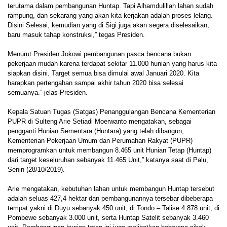
terutama dalam pembangunan Huntap. Tapi Alhamdulillah lahan sudah
rampung, dan sekarang yang akan kita kerjakan adalah proses lelang.
Disini Selesai, kemudian yang di Sigi juga akan segera diselesaikan,
baru masuk tahap konstruksi,” tegas Presiden.
Menurut Presiden Jokowi pembangunan pasca bencana bukan
pekerjaan mudah karena terdapat sekitar 11.000 hunian yang harus kita
siapkan disini. Target semua bisa dimulai awal Januari 2020. Kita
harapkan pertengahan sampai akhir tahun 2020 bisa selesai
semuanya.” jelas Presiden.
Kepala Satuan Tugas (Satgas) Penanggulangan Bencana Kementerian
PUPR di Sulteng Arie Setiadi Moerwanto mengatakan, sebagai
pengganti Hunian Sementara (Huntara) yang telah dibangun,
Kementerian Pekerjaan Umum dan Perumahan Rakyat (PUPR)
memprogramkan untuk membangun 8.465 unit Hunian Tetap (Huntap)
dari target keseluruhan sebanyak 11.465 Unit,” katanya saat di Palu,
Senin (28/10/2019).
Arie mengatakan, kebutuhan lahan untuk membangun Huntap tersebut
adalah seluas 427,4 hektar dan pembangunannya tersebar dibeberapa
tempat yakni di Duyu sebanyak 450 unit, di Tondo – Talise 4.878 unit, di
Pombewe sebanyak 3.000 unit, serta Huntap Satelit sebanyak 3.460