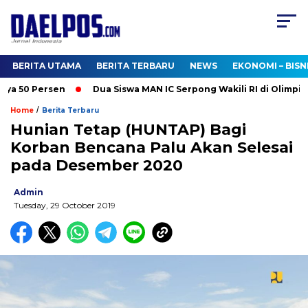
BERITA UTAMA
BERITA TERBARU
NEWS
EKONOMI – BISN
a 50 Persen
Dua Siswa MAN IC Serpong Wakili RI di Olimpiade
/
Home
Berita Terbaru
Hunian Tetap (HUNTAP) Bagi
Korban Bencana Palu Akan Selesai
pada Desember 2020
Admin
Tuesday, 29 October 2019