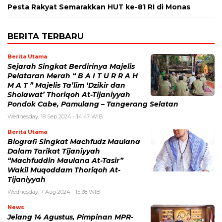
Pesta Rakyat Semarakkan HUT ke-81 RI di Monas
BERITA TERBARU
Berita Utama
Sejarah Singkat Berdirinya Majelis
Pelataran Merah “ B A I T U R R A H
M A T ” Majelis Ta’lim ‘Dzikir dan
Sholawat’ Thoriqoh At-Tijaniyyah
Pondok Cabe, Pamulang – Tangerang Selatan
Wednesday, 18 Sep 2024 - 14:47 WIB
Berita Utama
Biografi Singkat Machfudz Maulana
Dalam Tarikat Tijaniyyah
“Machfuddin Maulana At-Tasir”
Wakil Muqoddam Thoriqoh At-
Tijaniyyah
Wednesday, 7 Aug 2024 - 15:38 WIB
News
Jelang 14 Agustus, Pimpinan MPR-