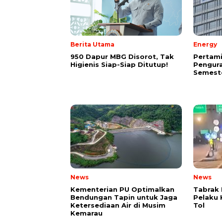
Berita Utama
Energy
950 Dapur MBG Disorot, Tak
Pertam
Higienis Siap-Siap Ditutup!
Pengura
Semeste
News
News
Kementerian PU Optimalkan
Tabrak 
Bendungan Tapin untuk Jaga
Pelaku 
Ketersediaan Air di Musim
Tol
Kemarau