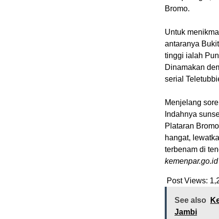
Bromo.
Untuk menikmati
antaranya Bukit
tinggi ialah Pu
Dinamakan demi
serial Teletubbi
Menjelang sore
Indahnya sunset
Plataran Bromo,
hangat, lewatk
terbenam di te
kemenpar.go.id
Post Views:
1,
See also
Ke
Jambi