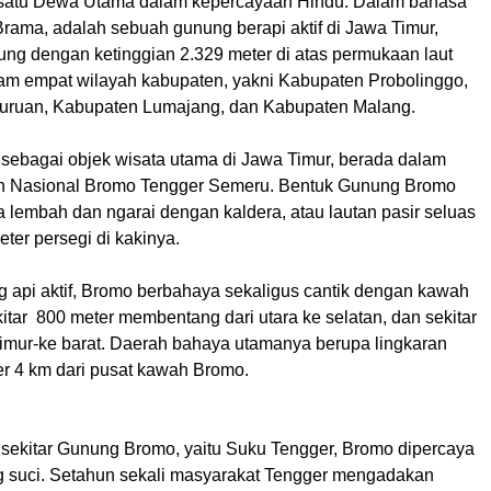
 satu Dewa Utama dalam kepercayaan Hindu. Dalam bahasa
Brama, adalah sebuah gunung berapi aktif di Jawa Timur,
ung dengan ketinggian 2.329 meter di atas permukaan laut
am empat wilayah kabupaten, yakni Kabupaten Probolinggo,
uruan, Kabupaten Lumajang, dan Kabupaten Malang.
ebagai objek wisata utama di Jawa Timur, berada dalam
 Nasional Bromo Tengger Semeru. Bentuk Gunung Bromo
a lembah dan ngarai dengan kaldera, atau lautan pasir seluas
eter persegi di kakinya.
 api aktif, Bromo berbahaya sekaligus cantik dengan kawah
itar 800 meter membentang dari utara ke selatan, dan sekitar
 timur-ke barat. Daerah bahaya utamanya berupa lingkaran
r 4 km dari pusat kawah Bromo.
sekitar Gunung Bromo, yaitu Suku Tengger, Bromo dipercaya
 suci. Setahun sekali masyarakat Tengger mengadakan