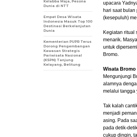
Kelabba Maja, Pesona
upacara Yadnya
Dunia di NTT
hari saat bulan
Empat Desa Wisata
(kesepuluh) me
Indonesia Masuk Top 100
Destinasi Berkelanjutan
Dunia
Kegiatan ritual
menarik. Masya
Kementerian PUPR Terus
Dorong Pengembangan
untuk diperse
Kawasan Strategis
Bromo.
Pariwisata Nasional
(KSPN) Tanjung
Kelayang, Belitung
Wisata Bromo 
Mengunjungi B
alamnya dengan
melalui tangga
Tak kalah canti
menjadi pemand
asing. Pada saa
pada detik-det
cukup dingin, ta