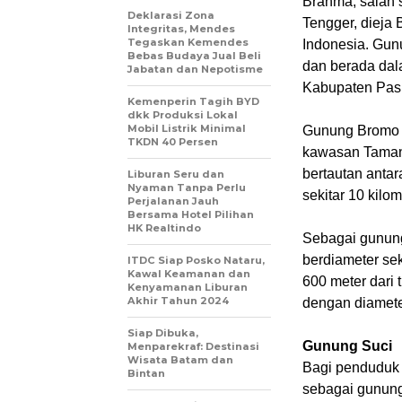
Brahma, salah
Deklarasi Zona
Tengger, dieja 
Integritas, Mendes
Tegaskan Kemendes
Indonesia. Gun
Bebas Budaya Jual Beli
dan berada dal
Jabatan dan Nepotisme
Kabupaten Pas
Kemenperin Tagih BYD
dkk Produksi Lokal
Mobil Listrik Minimal
Gunung Bromo s
TKDN 40 Persen
kawasan Taman
bertautan antar
Liburan Seru dan
Nyaman Tanpa Perlu
sekitar 10 kilom
Perjalanan Jauh
Bersama Hotel Pilihan
HK Realtindo
Sebagai gunung
berdiameter sek
ITDC Siap Posko Nataru,
Kawal Keamanan dan
600 meter dari
Kenyamanan Liburan
Akhir Tahun 2024
dengan diamete
Siap Dibuka,
Gunung Suci
Menparekraf: Destinasi
Wisata Batam dan
Bagi penduduk 
Bintan
sebagai gunung