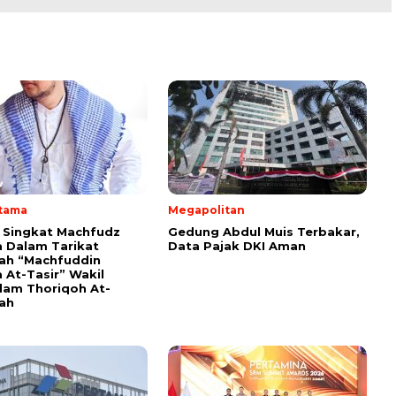
Utama
Megapolitan
i Singkat Machfudz
Gedung Abdul Muis Terbakar,
 Dalam Tarikat
Data Pajak DKI Aman
yah “Machfuddin
 At-Tasir” Wakil
am Thoriqoh At-
yah