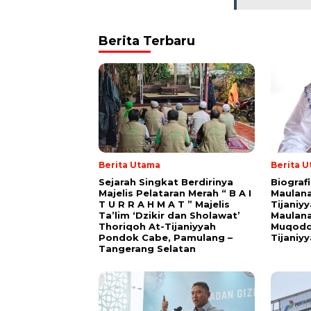
Berita Terbaru
Berita Utama
Berita 
Sejarah Singkat Berdirinya
Biograf
Majelis Pelataran Merah “ B A I
Maulana
T U R R A H M A T ” Majelis
Tijaniy
Ta’lim ‘Dzikir dan Sholawat’
Maulana
Thoriqoh At-Tijaniyyah
Muqodd
Pondok Cabe, Pamulang –
Tijaniy
Tangerang Selatan