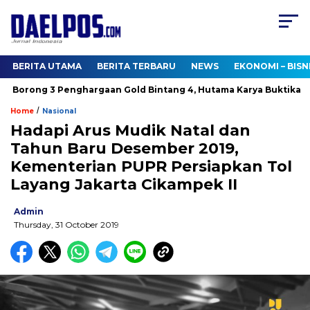
BERITA UTAMA
BERITA TERBARU
NEWS
EKONOMI – BISN
orong 3 Penghargaan Gold Bintang 4, Hutama Karya Buktikan Ko
/
Home
Nasional
Hadapi Arus Mudik Natal dan
Tahun Baru Desember 2019,
Kementerian PUPR Persiapkan Tol
Layang Jakarta Cikampek II
Admin
Thursday, 31 October 2019