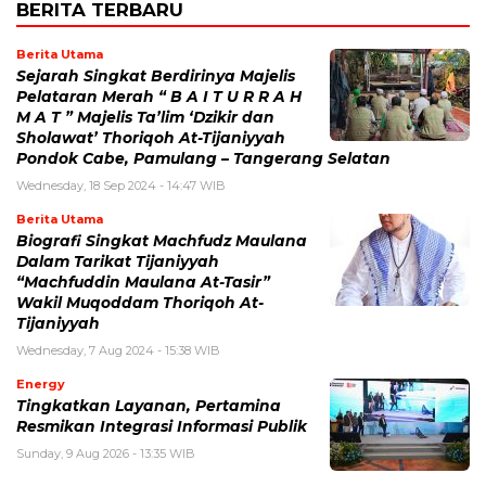
BERITA TERBARU
Berita Utama
Sejarah Singkat Berdirinya Majelis
Pelataran Merah “ B A I T U R R A H
M A T ” Majelis Ta’lim ‘Dzikir dan
Sholawat’ Thoriqoh At-Tijaniyyah
Pondok Cabe, Pamulang – Tangerang Selatan
Wednesday, 18 Sep 2024 - 14:47 WIB
Berita Utama
Biografi Singkat Machfudz Maulana
Dalam Tarikat Tijaniyyah
“Machfuddin Maulana At-Tasir”
Wakil Muqoddam Thoriqoh At-
Tijaniyyah
Wednesday, 7 Aug 2024 - 15:38 WIB
Energy
Tingkatkan Layanan, Pertamina
Resmikan Integrasi Informasi Publik
Sunday, 9 Aug 2026 - 13:35 WIB