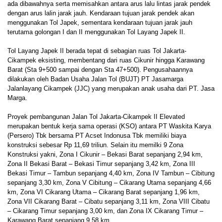
ada dibawahnya serta memisahkan antara arus lalu lintas jarak pendek
dengan arus lalin jarak jauh. Kendaraan tujuan jarak pendek akan
menggunakan Tol Japek, sementara kendaraan tujuan jarak jauh
terutama golongan I dan II menggunakan Tol Layang Japek II.
Tol Layang Japek II berada tepat di sebagian ruas Tol Jakarta-
Cikampek eksisting, membentang dari ruas Cikunir hingga Karawang
Barat (Sta 9+500 sampai dengan Sta 47+500). Pengusahaannya
dilakukan oleh Badan Usaha Jalan Tol (BUJT) PT Jasamarga
Jalanlayang Cikampek (JJC) yang merupakan anak usaha dari PT. Jasa
Marga.
Proyek pembangunan Jalan Tol Jakarta-Cikampek II Elevated
merupakan bentuk kerja sama operasi (KSO) antara PT Waskita Karya
(Persero) Tbk bersama PT Acset Indonusa Tbk memiliki biaya
konstruksi sebesar Rp 11,69 triliun. Selain itu memilki 9 Zona
Konstruksi yakni, Zona I Cikunir – Bekasi Barat sepanjang 2,94 km,
Zona II Bekasi Barat – Bekasi Timur sepanjang 3,42 km, Zona III
Bekasi Timur – Tambun sepanjang 4,40 km, Zona IV Tambun – Cibitung
sepanjang 3,30 km, Zona V Cibitung – Cikarang Utama sepanjang 4,66
km, Zona VI Cikarang Utama – Cikarang Barat sepanjang 1,96 km,
Zona VII Cikarang Barat – Cibatu sepanjang 3,11 km, Zona VIII Cibatu
– Cikarang Timur sepanjang 3,00 km, dan Zona IX Cikarang Timur –
Karawang Barat sepanjang 9,58 km.