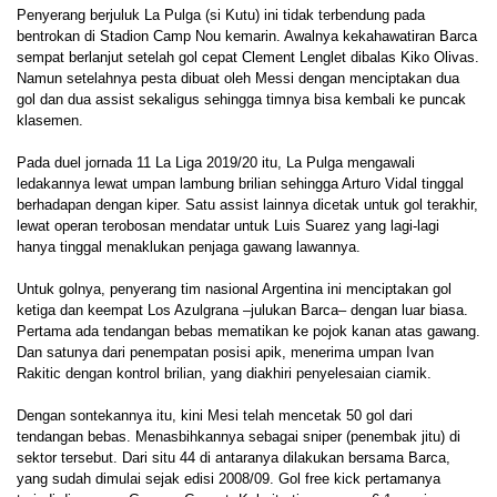
Penyerang berjuluk La Pulga (si Kutu) ini tidak terbendung pada
bentrokan di Stadion Camp Nou kemarin. Awalnya kekahawatiran Barca
sempat berlanjut setelah gol cepat Clement Lenglet dibalas Kiko Olivas.
Namun setelahnya pesta dibuat oleh Messi dengan menciptakan dua
gol dan dua assist sekaligus sehingga timnya bisa kembali ke puncak
klasemen.
Pada duel jornada 11 La Liga 2019/20 itu, La Pulga mengawali
ledakannya lewat umpan lambung brilian sehingga Arturo Vidal tinggal
berhadapan dengan kiper. Satu assist lainnya dicetak untuk gol terakhir,
lewat operan terobosan mendatar untuk Luis Suarez yang lagi-lagi
hanya tinggal menaklukan penjaga gawang lawannya.
Untuk golnya, penyerang tim nasional Argentina ini menciptakan gol
ketiga dan keempat Los Azulgrana –julukan Barca– dengan luar biasa.
Pertama ada tendangan bebas mematikan ke pojok kanan atas gawang.
Dan satunya dari penempatan posisi apik, menerima umpan Ivan
Rakitic dengan kontrol brilian, yang diakhiri penyelesaian ciamik.
Dengan sontekannya itu, kini Mesi telah mencetak 50 gol dari
tendangan bebas. Menasbihkannya sebagai sniper (penembak jitu) di
sektor tersebut. Dari situ 44 di antaranya dilakukan bersama Barca,
yang sudah dimulai sejak edisi 2008/09. Gol free kick pertamanya