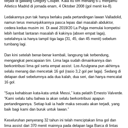
terjadi di gawang Gregory Coupet. Kala itu tim menang 6-1 menjamu
Atletico Madrid di jornada enam, 4 Oktober 2008 (gol menit ke-8).
Ledakannya pun tak hanya berlaku pada pertandingan lawan Valladolid,
namun terus menunjukkannya pasca lepas dari masalah abduktor,
cedera kedua musim ini. Di awal 2019/20 La Pulga memulai kompetisi
lebih lambat lantaran masalah di kakinya (absen empat laga),
setelahnya ia hanya tampil tiga laga (31, 45, dan 45 menit) sebelum
tumbang lagi.
Dan kini setelah benar-benar kembali, langsung tak terbendung,
mengangkat pencapaian tim. Lima laga sudah dimainkannya dan
berkontribusi lima gol serta empat assist. Los Azulgrana pun akhirnya
selalu menang dan mencetak 16 gol (rasio 3,2 gol per laga). Sedang di
delapan duel sebelumnya ada dua kalah, dua seri, dan hanya mencatat
16 gol.
“Saya kehabisan kata-kata untuk Messi,” kata pelatih Ernesto Valverde.
“Kami selalu tahu bahwa ia akan selalu berkontribusi apapun
pertandingannya. Setiap kali ia hadir maka sesuatu akan terjadi, yang
baik bagi kami dan buruk untuk lawan.”
Keseluruhan penyerang 32 tahun ini telah menciptakan lima gol dan
lima assist dari 370 menit mainnya pada delapan laga Barca di lintas