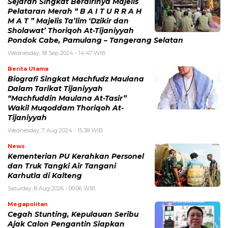
Sejarah Singkat Berdirinya Majelis
Pelataran Merah “ B A I T U R R A H
M A T ” Majelis Ta’lim ‘Dzikir dan
Sholawat’ Thoriqoh At-Tijaniyyah
Pondok Cabe, Pamulang – Tangerang Selatan
Wednesday, 18 Sep 2024 - 14:47 WIB
Berita Utama
Biografi Singkat Machfudz Maulana
Dalam Tarikat Tijaniyyah
“Machfuddin Maulana At-Tasir”
Wakil Muqoddam Thoriqoh At-
Tijaniyyah
Wednesday, 7 Aug 2024 - 15:38 WIB
News
Kementerian PU Kerahkan Personel
dan Truk Tangki Air Tangani
Karhutla di Kalteng
Saturday, 8 Aug 2026 - 00:06 WIB
Megapolitan
Cegah Stunting, Kepulauan Seribu
Ajak Calon Pengantin Siapkan