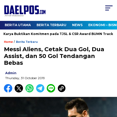
BERITA UTAMA
BERITA TERBARU
NEWS
EKONOMI – BISN
Karya Buktikan Komitmen pada TJSL & CSR Award BUMN Track 2026
/
Home
Berita Terbaru
Messi Aliens, Cetak Dua Gol, Dua
Assist, dan 50 Gol Tendangan
Bebas
Admin
Thursday, 31 October 2019