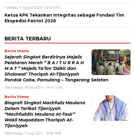
Tuesday, 4 August 2026 - 12:12 WIB
Ketua KPK Tekankan Integritas sebagai Fondasi Tim
Ekspedisi Patriot 2026
BERITA TERBARU
Berita Utama
Sejarah Singkat Berdirinya Majelis
Pelataran Merah “ B A I T U R R A H
M A T ” Majelis Ta’lim ‘Dzikir dan
Sholawat’ Thoriqoh At-Tijaniyyah
Pondok Cabe, Pamulang – Tangerang Selatan
Wednesday, 18 Sep 2024 - 14:47 WIB
Berita Utama
Biografi Singkat Machfudz Maulana
Dalam Tarikat Tijaniyyah
“Machfuddin Maulana At-Tasir”
Wakil Muqoddam Thoriqoh At-
Tijaniyyah
Wednesday, 7 Aug 2024 - 15:38 WIB