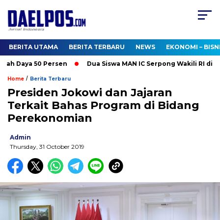
BERITA UTAMA
BERITA TERBARU
NEWS
EKONOMI – BISN
ah Daya 50 Persen
Dua Siswa MAN IC Serpong Wakili RI di Oli
/
Home
Berita Terbaru
Presiden Jokowi dan Jajaran
Terkait Bahas Program di Bidang
Perekonomian
Admin
Thursday, 31 October 2019