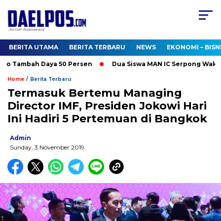
BERITA UTAMA
BERITA TERBARU
NEWS
EKONOMI – BISN
mo Tambah Daya 50 Persen
Dua Siswa MAN IC Serpong Wakili RI
/
Home
Berita Terbaru
Termasuk Bertemu Managing
Director IMF, Presiden Jokowi Hari
Ini Hadiri 5 Pertemuan di Bangkok
Admin
Sunday, 3 November 2019