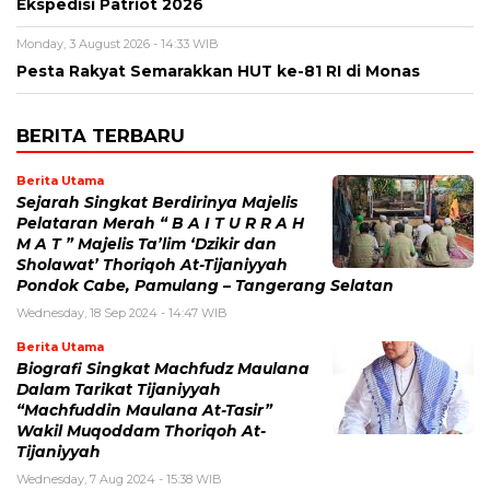
Ekspedisi Patriot 2026
Monday, 3 August 2026 - 14:33 WIB
Pesta Rakyat Semarakkan HUT ke-81 RI di Monas
BERITA TERBARU
Berita Utama
Sejarah Singkat Berdirinya Majelis
Pelataran Merah “ B A I T U R R A H
M A T ” Majelis Ta’lim ‘Dzikir dan
Sholawat’ Thoriqoh At-Tijaniyyah
Pondok Cabe, Pamulang – Tangerang Selatan
Wednesday, 18 Sep 2024 - 14:47 WIB
Berita Utama
Biografi Singkat Machfudz Maulana
Dalam Tarikat Tijaniyyah
“Machfuddin Maulana At-Tasir”
Wakil Muqoddam Thoriqoh At-
Tijaniyyah
Wednesday, 7 Aug 2024 - 15:38 WIB