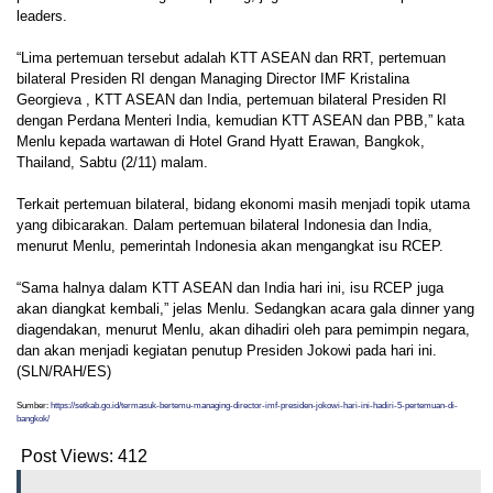
leaders.
“Lima pertemuan tersebut adalah KTT ASEAN dan RRT, pertemuan
bilateral Presiden RI dengan Managing Director IMF Kristalina
Georgieva , KTT ASEAN dan India, pertemuan bilateral Presiden RI
dengan Perdana Menteri India, kemudian KTT ASEAN dan PBB,” kata
Menlu kepada wartawan di Hotel Grand Hyatt Erawan, Bangkok,
Thailand, Sabtu (2/11) malam.
Terkait pertemuan bilateral, bidang ekonomi masih menjadi topik utama
yang dibicarakan. Dalam pertemuan bilateral Indonesia dan India,
menurut Menlu, pemerintah Indonesia akan mengangkat isu RCEP.
“Sama halnya dalam KTT ASEAN dan India hari ini, isu RCEP juga
akan diangkat kembali,” jelas Menlu. Sedangkan acara gala dinner yang
diagendakan, menurut Menlu, akan dihadiri oleh para pemimpin negara,
dan akan menjadi kegiatan penutup Presiden Jokowi pada hari ini.
(SLN/RAH/ES)
Sumber:
https://setkab.go.id/termasuk-bertemu-managing-director-imf-presiden-jokowi-hari-ini-hadiri-5-pertemuan-di-
bangkok/
Post Views:
412