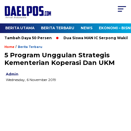
BERITA UTAMA
BERITA TERBARU
NEWS
EKONOMI – BISN
o Tambah Daya 50 Persen
Dua Siswa MAN IC Serpong Wakili RI 
/
Home
Berita Terbaru
5 Program Unggulan Strategis
Kementerian Koperasi Dan UKM
Admin
Wednesday, 6 November 2019