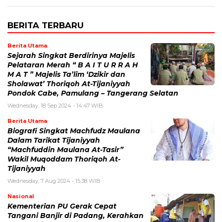
BERITA TERBARU
Berita Utama
Sejarah Singkat Berdirinya Majelis
Pelataran Merah “ B A I T U R R A H
M A T ” Majelis Ta’lim ‘Dzikir dan
Sholawat’ Thoriqoh At-Tijaniyyah
Pondok Cabe, Pamulang – Tangerang Selatan
Wednesday, 18 Sep 2024 - 14:47 WIB
Berita Utama
Biografi Singkat Machfudz Maulana
Dalam Tarikat Tijaniyyah
“Machfuddin Maulana At-Tasir”
Wakil Muqoddam Thoriqoh At-
Tijaniyyah
Wednesday, 7 Aug 2024 - 15:38 WIB
Nasional
Kementerian PU Gerak Cepat
Tangani Banjir di Padang, Kerahkan