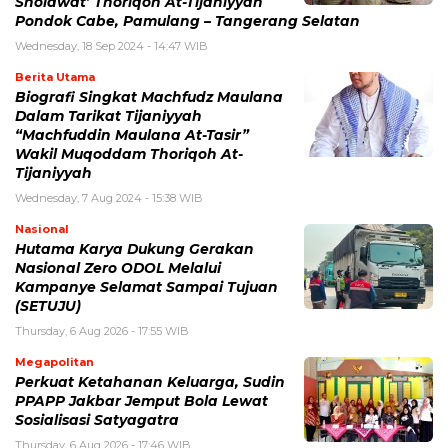
Sholawat’ Thoriqoh At-Tijaniyyah
Pondok Cabe, Pamulang – Tangerang Selatan
Wednesday, 18 Sep 2024 - 14:47 WIB
Berita Utama
Biografi Singkat Machfudz Maulana
Dalam Tarikat Tijaniyyah
“Machfuddin Maulana At-Tasir”
Wakil Muqoddam Thoriqoh At-
Tijaniyyah
Wednesday, 7 Aug 2024 - 15:38 WIB
Nasional
Hutama Karya Dukung Gerakan
Nasional Zero ODOL Melalui
Kampanye Selamat Sampai Tujuan
(SETUJU)
Thursday, 6 Aug 2026 - 17:55 WIB
Megapolitan
Perkuat Ketahanan Keluarga, Sudin
PPAPP Jakbar Jemput Bola Lewat
Sosialisasi Satyagatra
Thursday, 6 Aug 2026 - 17:46 WIB