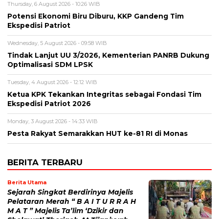
Thursday, 6 August 2026 - 10:26 WIB
Potensi Ekonomi Biru Diburu, KKP Gandeng Tim
Ekspedisi Patriot
Wednesday, 5 August 2026 - 09:58 WIB
Tindak Lanjut UU 3/2026, Kementerian PANRB Dukung
Optimalisasi SDM LPSK
Tuesday, 4 August 2026 - 12:12 WIB
Ketua KPK Tekankan Integritas sebagai Fondasi Tim
Ekspedisi Patriot 2026
Monday, 3 August 2026 - 14:33 WIB
Pesta Rakyat Semarakkan HUT ke-81 RI di Monas
BERITA TERBARU
Berita Utama
Sejarah Singkat Berdirinya Majelis
Pelataran Merah “ B A I T U R R A H
M A T ” Majelis Ta’lim ‘Dzikir dan