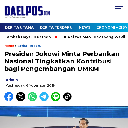
BERITA UTAMA
BERITA TERBARU
NEWS
EKONOMI – BISN
 Tambah Daya 50 Persen
Dua Siswa MAN IC Serpong Wakili RI 
/
Home
Berita Terbaru
Presiden Jokowi Minta Perbankan
Nasional Tingkatkan Kontribusi
bagi Pengembangan UMKM
Admin
Wednesday, 6 November 2019