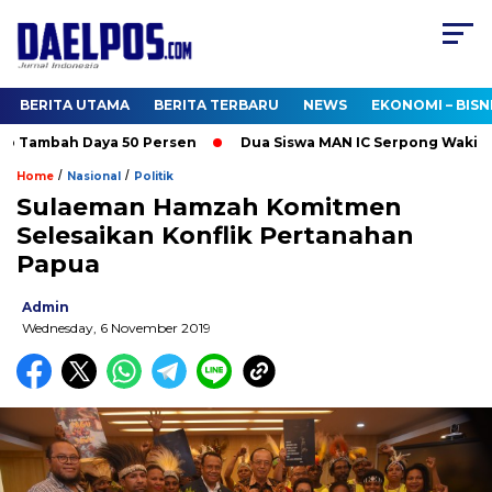
BERITA UTAMA
BERITA TERBARU
NEWS
EKONOMI – BISN
o Tambah Daya 50 Persen
Dua Siswa MAN IC Serpong Wakili RI 
/
/
Home
Nasional
Politik
Sulaeman Hamzah Komitmen
Selesaikan Konflik Pertanahan
Papua
Admin
Wednesday, 6 November 2019