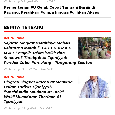
Wednesday, 5 August 2026 - 18:17 WIB
Kementerian PU Gerak Cepat Tangani Banjir di
Padang, Kerahkan Pompa hingga Pulihkan Akses
BERITA TERBARU
Berita Utama
Sejarah Singkat Berdirinya Majelis
Pelataran Merah “ B A I T U R R A H
M A T ” Majelis Ta’lim ‘Dzikir dan
Sholawat’ Thoriqoh At-Tijaniyyah
Pondok Cabe, Pamulang – Tangerang Selatan
Wednesday, 18 Sep 2024 - 14:47 WIB
Berita Utama
Biografi Singkat Machfudz Maulana
Dalam Tarikat Tijaniyyah
“Machfuddin Maulana At-Tasir”
Wakil Muqoddam Thoriqoh At-
Tijaniyyah
Wednesday, 7 Aug 2024 - 15:38 WIB