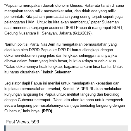
“Papua itu merupakan daerah otonomi khusus. Rata-rata tanah di sana
merupakan tanah milik masyarakat adat, dan tidak ada yang milik
pemerintah. Kita paham permasalahan yang sering terjadi seperti juga
pelanggaran HAM. Untuk itu kita akan membantu,” papar Sulaeman
saat menerima kunjungan audiensi DPRD Papua di ruang rapat BURT,
Gedung Nusantara II, Senayan, Jakarta (6/11/2019).
Namun politisi Partai NasDem itu mengatakan permasalahan yang
diadukan oleh DPRD Papua ke DPR RI harus dilengkapi dengan
dokumen-dokumen yang jelas dan lengkap, sehingga nantinya jika
dibawa dalam forum yang lebih besar, bukti-buktinya sudah cukup.
“Kalau dokumennya tidak lengkap, bagaimana kami bisa bantu. Untuk
itu harus diusahakan,” imbuh Sulaeman.
Legislator dapil Papua ini menilai untuk mendapatkan kepastian dan
kejelasan permasalahan tersebut, Komisi IV DPR RI akan melakukan
kunjungan langsung ke Papua untuk melihat langsung dan berdialog
dengan Gubernur setempat. “Nanti kita akan ke sana untuk mengecek
secara langsung permasalahannya dan juga berdialog langsung dengan
Gubernur,” imbuhnya.
(RED)
Post Views:
599