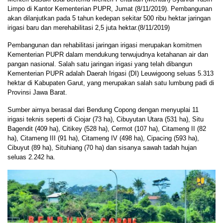
Limpo di Kantor Kementerian PUPR, Jumat (8/11/2019). Pembangunan
akan dilanjutkan pada 5 tahun kedepan sekitar 500 ribu hektar jaringan
irigasi baru dan merehabilitasi 2,5 juta hektar.(8/11/2019)
Pembangunan dan rehabilitasi jaringan irigasi merupakan komitmen
Kementerian PUPR dalam mendukung terwujudnya ketahanan air dan
pangan nasional. Salah satu jaringan irigasi yang telah dibangun
Kementerian PUPR adalah Daerah Irigasi (DI) Leuwigoong seluas 5.313
hektar di Kabupaten Garut, yang merupakan salah satu lumbung padi di
Provinsi Jawa Barat.
Sumber airnya berasal dari Bendung Copong dengan menyuplai 11
irigasi teknis seperti di Ciojar (73 ha), Cibuyutan Utara (531 ha), Situ
Bagendit (409 ha), Citikey (528 ha), Cermot (107 ha), Citameng II (82
ha), Citameng III (91 ha), Citameng IV (498 ha), Cipacing (593 ha),
Cibuyut (89 ha), Situhiang (70 ha) dan sisanya sawah tadah hujan
seluas 2.242 ha.