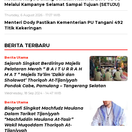
Melalui Kampanye Selamat Sampai Tujuan (SETUJU)
Thursday, 6 August 2026 - 17:07 WIB
Menteri Dody Pastikan Kementerian PU Tangani 492
Titik Kekeringan
BERITA TERBARU
Berita Utama
Sejarah Singkat Berdirinya Majelis
Pelataran Merah “ B A I T U R R A H
M A T ” Majelis Ta’lim ‘Dzikir dan
Sholawat’ Thoriqoh At-Tijaniyyah
Pondok Cabe, Pamulang – Tangerang Selatan
Wednesday, 18 Sep 2024 - 14:47 WIB
Berita Utama
Biografi Singkat Machfudz Maulana
Dalam Tarikat Tijaniyyah
“Machfuddin Maulana At-Tasir”
Wakil Muqoddam Thoriqoh At-
Tijaniyyah