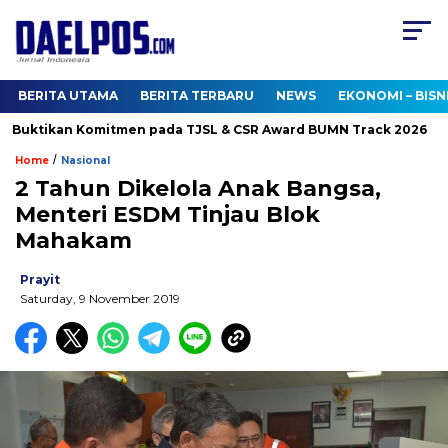
BERITA UTAMA
BERITA TERBARU
NEWS
EKONOMI – BISN
Buktikan Komitmen pada TJSL & CSR Award BUMN Track 2026
/
Home
Nasional
2 Tahun Dikelola Anak Bangsa,
Menteri ESDM Tinjau Blok
Mahakam
Prayit
Saturday, 9 November 2019