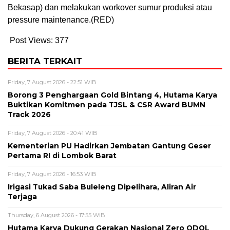
Bekasap) dan melakukan workover sumur produksi atau
pressure maintenance.(RED)
Post Views:
377
BERITA TERKAIT
Friday, 7 August 2026 - 22:51 WIB
Borong 3 Penghargaan Gold Bintang 4, Hutama Karya
Buktikan Komitmen pada TJSL & CSR Award BUMN
Track 2026
Friday, 7 August 2026 - 20:41 WIB
Kementerian PU Hadirkan Jembatan Gantung Geser
Pertama RI di Lombok Barat
Friday, 7 August 2026 - 16:53 WIB
Irigasi Tukad Saba Buleleng Dipelihara, Aliran Air
Terjaga
Thursday, 6 August 2026 - 17:55 WIB
Hutama Karya Dukung Gerakan Nasional Zero ODOL