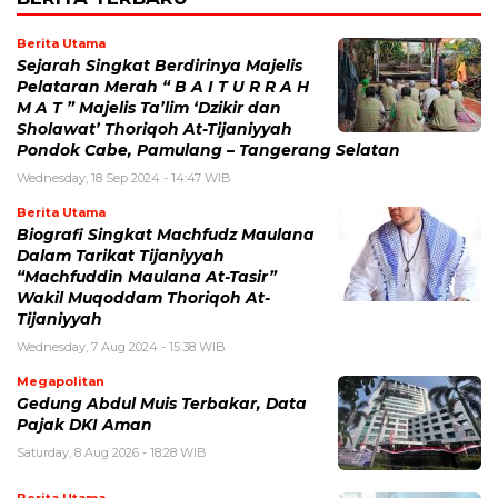
Berita Utama
Sejarah Singkat Berdirinya Majelis
Pelataran Merah “ B A I T U R R A H
M A T ” Majelis Ta’lim ‘Dzikir dan
Sholawat’ Thoriqoh At-Tijaniyyah
Pondok Cabe, Pamulang – Tangerang Selatan
Wednesday, 18 Sep 2024 - 14:47 WIB
Berita Utama
Biografi Singkat Machfudz Maulana
Dalam Tarikat Tijaniyyah
“Machfuddin Maulana At-Tasir”
Wakil Muqoddam Thoriqoh At-
Tijaniyyah
Wednesday, 7 Aug 2024 - 15:38 WIB
Megapolitan
Gedung Abdul Muis Terbakar, Data
Pajak DKI Aman
Saturday, 8 Aug 2026 - 18:28 WIB