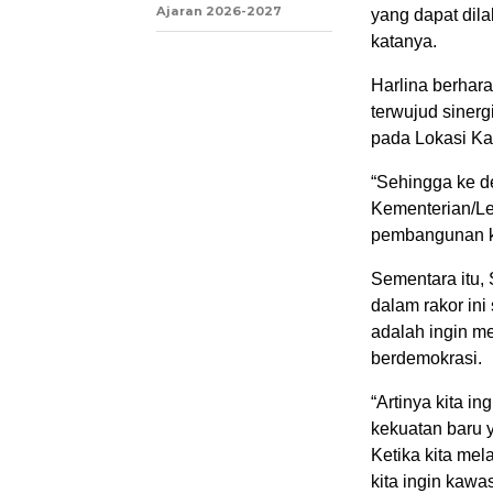
Ajaran 2026-2027
yang dapat dil
katanya.
Harlina berhar
terwujud sine
pada Lokasi Ka
“Sehingga ke d
Kementerian/Le
pembangunan k
Sementara itu
dalam rakor in
adalah ingin m
berdemokrasi.
“Artinya kita i
kekuatan baru 
Ketika kita m
kita ingin kaw