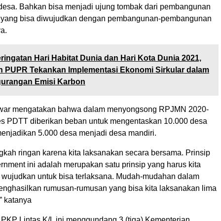
esa. Bahkan bisa menjadi ujung tombak dari pembangunan
iri yang bisa diwujudkan dengan pembangunan-pembangunan
ya.
ringatan Hari Habitat Dunia dan Hari Kota Dunia 2021,
n PUPR Tekankan Implementasi Ekonomi Sirkular dalam
urangan Emisi Karbon
Anwar mengatakan bahwa dalam menyongsong RPJMN 2020-
s PDTT diberikan beban untuk mengentaskan 10.000 desa
menjadikan 5.000 desa menjadi desa mandiri.
ngkah ringan karena kita laksanakan secara bersama. Prinsip
rnment ini adalah merupakan satu prinsip yang harus kita
a wujudkan untuk bisa terlaksana. Mudah-mudahan dalam
 menghasilkan rumusan-rumusan yang bisa kita laksanakan lima
” katanya
P Lintas K/L ini menggundang 3 (tiga) Kementerian