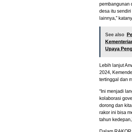
pembangunan d
desa itu send
lainnya,” katan
See also
Pe
Kementeria
Upaya Peng
Lebih lanjut 
2024, Kemende
tertinggal dan 
“Ini menjadi la
kolaborasi gove
dorong dan kit
rakor ini bisa
tahun kedepan,
Dalam RAKOR PK