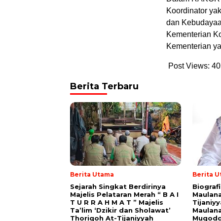
Koordinator ya
dan Kebudayaa
Kementerian Ko
Kementerian y
Post Views:
40
Berita Terbaru
Berita Utama
Berita 
Sejarah Singkat Berdirinya
Biograf
Majelis Pelataran Merah “ B A I
Maulana
T U R R A H M A T ” Majelis
Tijaniy
Ta’lim ‘Dzikir dan Sholawat’
Maulana
Thoriqoh At-Tijaniyyah
Muqodd