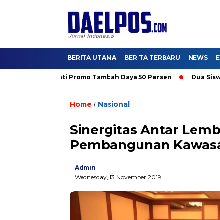
BERITA UTAMA
BERITA TERBARU
NEWS
E
S 2026, Nikmati Promo Tambah Daya 50 Persen
Dua Siswa MAN 
Home
Nasional
/
Sinergitas Antar Lem
Pembangunan Kawasa
Admin
Wednesday, 13 November 2019