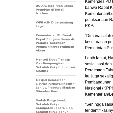
Kemendes PDTT
BULOG Hadirkan Beras
bahwa Rapat K
Premium di Retail
Kementerian/L
Modern
pelaksanaan R
WFH ASN Diperpanjang
PKP.
Lagi
Kementerian PU Gerak
“Dimana salah 
Cepat Tangani Banjir di
keselarasan p
Padang, Kerahkan
Pompa hingga Pulihkan
Pemerintah Pus
Akses
Lebih lanjut, H
Menteri Dody Tancap
Gas Rampungkan
sosialisasi da
Sekolah Rakyat Kuantan
Perdesaan Tahu
Singingi
itu, juga sekal
Gaspol Kendaraan
Pembangunan K
Listrik! Purbaya: Insentif
Lanjut, Prabowo Siapkan
Nasional (KPP
Stimulus Baru
Kementerian/L
Sudah Fungsional,
“Sehingga sasar
Sekolah Rakyat
Kabupaten Jepara Siap
teridentifikas
Sambut MPLS Tahun