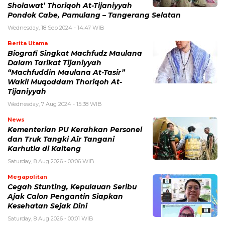
Sholawat’ Thoriqoh At-Tijaniyyah
Pondok Cabe, Pamulang – Tangerang Selatan
Wednesday, 18 Sep 2024 - 14:47 WIB
Berita Utama
Biografi Singkat Machfudz Maulana
Dalam Tarikat Tijaniyyah
“Machfuddin Maulana At-Tasir”
Wakil Muqoddam Thoriqoh At-
Tijaniyyah
Wednesday, 7 Aug 2024 - 15:38 WIB
News
Kementerian PU Kerahkan Personel
dan Truk Tangki Air Tangani
Karhutla di Kalteng
Saturday, 8 Aug 2026 - 00:06 WIB
Megapolitan
Cegah Stunting, Kepulauan Seribu
Ajak Calon Pengantin Siapkan
Kesehatan Sejak Dini
Saturday, 8 Aug 2026 - 00:01 WIB