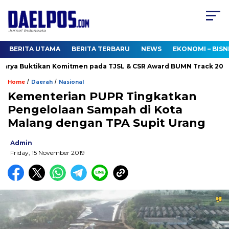
BERITA UTAMA
BERITA TERBARU
NEWS
EKONOMI – BISN
rya Buktikan Komitmen pada TJSL & CSR Award BUMN Track 2026
/
/
Home
Daerah
Nasional
Kementerian PUPR Tingkatkan
Pengelolaan Sampah di Kota
Malang dengan TPA Supit Urang
Admin
Friday, 15 November 2019