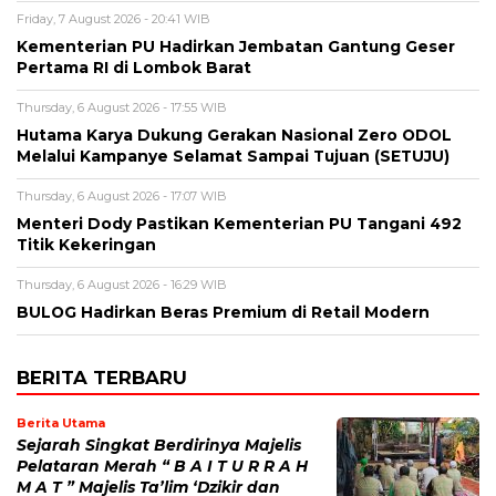
Friday, 7 August 2026 - 20:41 WIB
Kementerian PU Hadirkan Jembatan Gantung Geser
Pertama RI di Lombok Barat
Thursday, 6 August 2026 - 17:55 WIB
Hutama Karya Dukung Gerakan Nasional Zero ODOL
Melalui Kampanye Selamat Sampai Tujuan (SETUJU)
Thursday, 6 August 2026 - 17:07 WIB
Menteri Dody Pastikan Kementerian PU Tangani 492
Titik Kekeringan
Thursday, 6 August 2026 - 16:29 WIB
BULOG Hadirkan Beras Premium di Retail Modern
BERITA TERBARU
Berita Utama
Sejarah Singkat Berdirinya Majelis
Pelataran Merah “ B A I T U R R A H
M A T ” Majelis Ta’lim ‘Dzikir dan