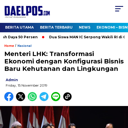
BERITA UTAMA
BERITA TERBARU
NEWS
EKONOMI – BISN
 Daya 50 Persen
Dua Siswa MAN IC Serpong Wakili RI di Olimp
/
Home
Nasional
Menteri LHK: Transformasi
Ekonomi dengan Konfigurasi Bisnis
Baru Kehutanan dan Lingkungan
Admin
Friday, 15 November 2019