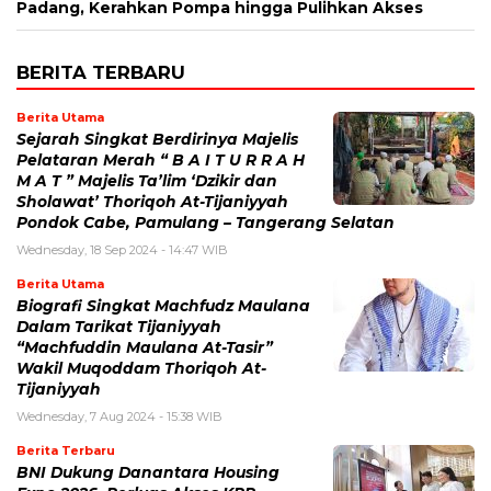
Padang, Kerahkan Pompa hingga Pulihkan Akses
BERITA TERBARU
Berita Utama
Sejarah Singkat Berdirinya Majelis
Pelataran Merah “ B A I T U R R A H
M A T ” Majelis Ta’lim ‘Dzikir dan
Sholawat’ Thoriqoh At-Tijaniyyah
Pondok Cabe, Pamulang – Tangerang Selatan
Wednesday, 18 Sep 2024 - 14:47 WIB
Berita Utama
Biografi Singkat Machfudz Maulana
Dalam Tarikat Tijaniyyah
“Machfuddin Maulana At-Tasir”
Wakil Muqoddam Thoriqoh At-
Tijaniyyah
Wednesday, 7 Aug 2024 - 15:38 WIB
Berita Terbaru
BNI Dukung Danantara Housing