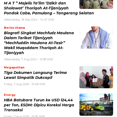
M A T ” Majelis Ta’lim ‘Dzikir dan
Sholawat’ Thoriqoh At-Tijaniyyah
Pondok Cabe, Pamulang – Tangerang Selatan
Wednesday, 18 Sep 2024 - 14:47 WIB
Berita Utama
Biografi Singkat Machfudz Maulana
Dalam Tarikat Tijaniyyah
“Machfuddin Maulana At-Tasir”
Wakil Muqoddam Thoriqoh At-
Tijaniyyah
Wednesday, 7 Aug 2024 - 15:38 WIB
Megapolitan
Tiga Dokumen Langsung Terima
Lewat Simpatik Dukcapil
Friday, 7 Aug 2026 - 15:48 WIB
Energy
HBA Batubara Turun ke USD 124,44
per Ton, ESDM: Dipicu Koreksi Harga
Transaksi
Friday, 7 Aug 2026 - 15:36 WIB