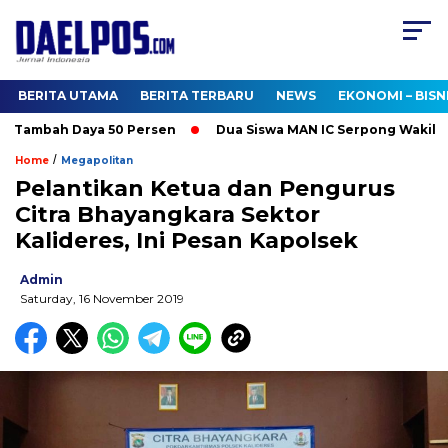
BERITA UTAMA
BERITA TERBARU
NEWS
EKONOMI – BISN
 Tambah Daya 50 Persen
Dua Siswa MAN IC Serpong Wakili RI d
/
Home
Megapolitan
Pelantikan Ketua dan Pengurus
Citra Bhayangkara Sektor
Kalideres, Ini Pesan Kapolsek
Admin
Saturday, 16 November 2019