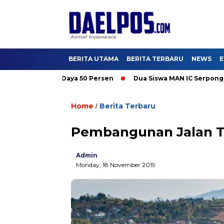
BERITA UTAMA
BERITA TERBARU
NEWS
E
romo Tambah Daya 50 Persen
Dua Siswa MAN IC Serpong Wakili 
Home
Berita Terbaru
/
Pembangunan Jalan To
Admin
Monday, 18 November 2019