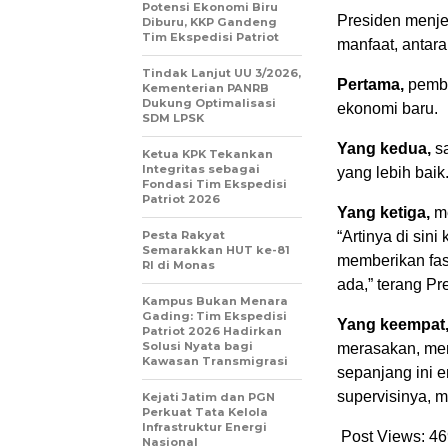
Potensi Ekonomi Biru
Presiden menjel
Diburu, KKP Gandeng
Tim Ekspedisi Patriot
manfaat, antara 
Tindak Lanjut UU 3/2026,
Pertama,
pemban
Kementerian PANRB
Dukung Optimalisasi
ekonomi baru.
SDM LPSK
Yang kedua,
sa
Ketua KPK Tekankan
Integritas sebagai
yang lebih baik
Fondasi Tim Ekspedisi
Patriot 2026
Yang ketiga,
me
Pesta Rakyat
“Artinya di sin
Semarakkan HUT ke-81
memberikan fasi
RI di Monas
ada,” terang Pr
Kampus Bukan Menara
Gading: Tim Ekspedisi
Yang keempat
Patriot 2026 Hadirkan
Solusi Nyata bagi
merasakan, menu
Kawasan Transmigrasi
sepanjang ini 
supervisinya, m
Kejati Jatim dan PGN
Perkuat Tata Kelola
Infrastruktur Energi
Post Views:
46
Nasional