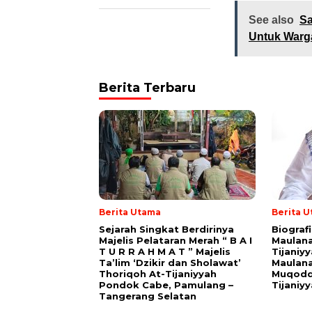
See also
Sa
Untuk Warg
Berita Terbaru
Berita Utama
Berita 
Sejarah Singkat Berdirinya
Biograf
Majelis Pelataran Merah “ B A I
Maulana
T U R R A H M A T ” Majelis
Tijaniy
Ta’lim ‘Dzikir dan Sholawat’
Maulana
Thoriqoh At-Tijaniyyah
Muqodd
Pondok Cabe, Pamulang –
Tijaniy
Tangerang Selatan