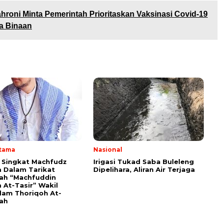
hroni Minta Pemerintah Prioritaskan Vaksinasi Covid-19
a Binaan
Utama
Nasional
i Singkat Machfudz
Irigasi Tukad Saba Buleleng
 Dalam Tarikat
Dipelihara, Aliran Air Terjaga
yah “Machfuddin
 At-Tasir” Wakil
am Thoriqoh At-
yah