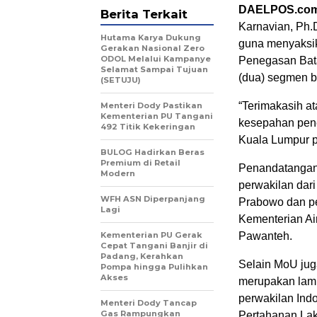
DAELPOS.co
Berita Terkait
Karnavian, Ph.
Hutama Karya Dukung
guna menyaksi
Gerakan Nasional Zero
ODOL Melalui Kampanye
Penegasan Bata
Selamat Sampai Tujuan
(dua) segmen b
(SETUJU)
“Terimakasih at
Menteri Dody Pastikan
Kementerian PU Tangani
kesepahan pene
492 Titik Kekeringan
Kuala Lumpur p
BULOG Hadirkan Beras
Premium di Retail
Penandatangan 
Modern
perwakilan dari
WFH ASN Diperpanjang
Prabowo dan pe
Lagi
Kementerian Ai
Kementerian PU Gerak
Pawanteh.
Cepat Tangani Banjir di
Padang, Kerahkan
Selain MoU jug
Pompa hingga Pulihkan
Akses
merupakan lamp
perwakilan Ind
Menteri Dody Tancap
Gas Rampungkan
Pertahanan La