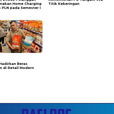
unakan Home Charging
Titik Kekeringan
s PLN pada Semester I
l
Hadirkan Beras
 di Retail Modern