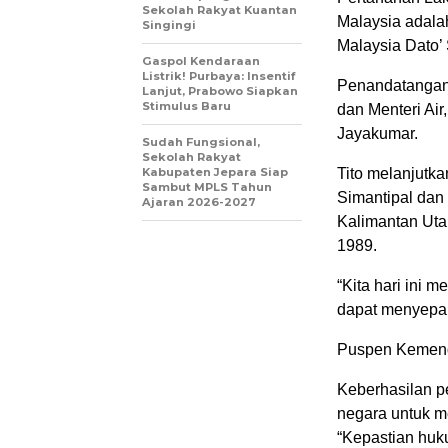
Sekolah Rakyat Kuantan
Malaysia adala
Singingi
Malaysia Dato’
Gaspol Kendaraan
Listrik! Purbaya: Insentif
Penandatangan 
Lanjut, Prabowo Siapkan
Stimulus Baru
dan Menteri Air
Jayakumar.
Sudah Fungsional,
Sekolah Rakyat
Kabupaten Jepara Siap
Tito melanjutk
Sambut MPLS Tahun
Simantipal dan
Ajaran 2026-2027
Kalimantan Uta
1989.
“Kita hari ini 
dapat menyepak
Puspen Kemen
Keberhasilan 
negara untuk m
“Kepastian huku