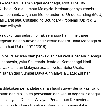
m
– Menteri Dalam Negeri (Mendagri) Prof. H.M.Tito
D tiba di Kuala Lumpur Malaysia. Kedatangannya tersebut
kan penandatanganan Memorandum of Understanding (MoU)
s Darat atau Outstanding Boundary Problems (OBP) di 2
atas wilayah.
as dukungan seluruh pihak sehingga hari ini tercapai
gasan batas wilayah antar kedua negara”, kata Mendagri di
ada hari Rabu (20/11/2019)
MoU dilakukan oleh perwakilan dari kedua negara. Sebagai
 Indonesia, yaitu Sekretaris Jenderal Kemendagri Hadi
rwakilan dari Malaysia adalah Ketua Setia Usaha
r, Tanah dan Sumber Daya Air Malaysia Datuk Zurinah
a dilakukan penandatanganan hasil survey demarkasi yang
iran dari MoU oleh perwakilan dari kedua negara. Sebagai
onesia, yaitu Direktur Wilayah Pertahanan Kementerian
ksamana Pertama Bambang Supriadi dan perwakilan