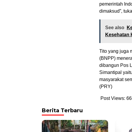
pemerintah Ind
dimaksud”, tuka
See also
Ke
Kesehatan
Tito yang juga
(BNPP) meneran
dibangun Pos L
Simantipal yai
masyarakat sema
(PRY)
Post Views:
66
Berita Terbaru