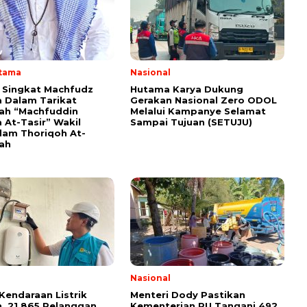
Utama
Nasional
i Singkat Machfudz
Hutama Karya Dukung
 Dalam Tarikat
Gerakan Nasional Zero ODOL
yah “Machfuddin
Melalui Kampanye Selamat
 At-Tasir” Wakil
Sampai Tujuan (SETUJU)
am Thoriqoh At-
yah
Nasional
Kendaraan Listrik
Menteri Dody Pastikan
, 21.865 Pelanggan
Kementerian PU Tangani 492