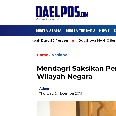
BERITA UTAMA
BERITA TERBARU
NEWS
E
ti Promo Tambah Daya 50 Persen
Dua Siswa MAN IC Serpong Wak
Home
Nasional
/
Mendagri Saksikan P
Wilayah Negara
Admin
Thursday, 21 November 2019