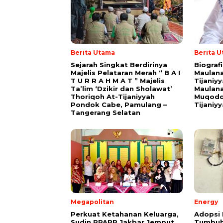
Berita Utama
Berita 
Sejarah Singkat Berdirinya
Biograf
Majelis Pelataran Merah “ B A I
Maulana
T U R R A H M A T ” Majelis
Tijaniy
Ta’lim ‘Dzikir dan Sholawat’
Maulana
Thoriqoh At-Tijaniyyah
Muqodd
Pondok Cabe, Pamulang –
Tijaniy
Tangerang Selatan
Megapolitan
Energy
Perkuat Ketahanan Keluarga,
Adopsi 
Sudin PPAPP Jakbar Jemput
Tumbuh