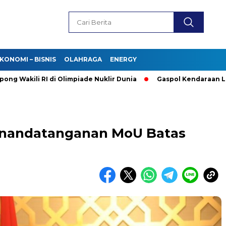
KONOMI – BISNIS
OLAHRAGA
ENERGY
ili RI di Olimpiade Nuklir Dunia
Gaspol Kendaraan Listrik! 
enandatanganan MoU Batas