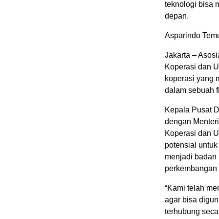
teknologi bisa
depan.
Asparindo Temu
Jakarta – Asos
Koperasi dan U
koperasi yang m
dalam sebuah f
Kepala Pusat Di
dengan Menteri
Koperasi dan U
potensial untu
menjadi badan
perkembangan
“Kami telah mem
agar bisa digu
terhubung secar