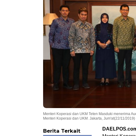
Menteri Koperasi dan UKM Teten Masduki menerima Audi
Menteri Koperasi dan UKM. Jakarta, Jum'at(22/11/2019)
DAELPOS.co
Berita Terkait