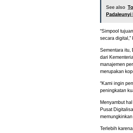
See also
To
Padaleunyi 
“Simpool tujuan
secara digital,”
Sementara itu,
dari Kementeri
manajemen perk
merupakan kope
“Kami ingin pe
peningkatan kua
Menyambut hal 
Pusat Digitali
memungkinkan in
Terlebih karen