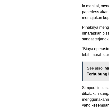
Ia menilai, men
paperless akan 
memajukan kope
Pihaknya meng
diharapkan bis
sangat terjangk
“Biaya operasi
lebih murah dar
See also
M
Terhubung k
Simpool ini dis
dikatakan sanga
menggunakannya
yang kesemuany