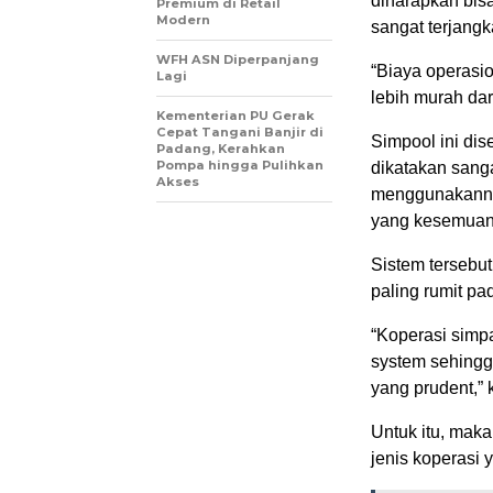
diharapkan bis
Premium di Retail
Modern
sangat terjangk
WFH ASN Diperpanjang
“Biaya operasi
Lagi
lebih murah dar
Kementerian PU Gerak
Cepat Tangani Banjir di
Simpool ini dis
Padang, Kerahkan
Pompa hingga Pulihkan
dikatakan sanga
Akses
menggunakannya
yang kesemuany
Sistem terseb
paling rumit pa
“Koperasi simpa
system sehingga
yang prudent,” 
Untuk itu, maka
jenis koperasi 