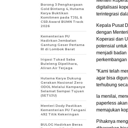
Menteri Kopera
Borong 3 Penghargaan
digitalisasi ko
Gold Bintang 4, Hutama
Karya Buktikan
terintegrasi da
Komitmen pada TJSL &
CSR Award BUMN Track
Kepala Pusat Di
2026
dengan Menteri
Kementerian PU
Koperasi dan U
Hadirkan Jembatan
Gantung Geser Pertama
potensial untu
RI di Lombok Barat
menjadi badan
perkembangan
Irigasi Tukad Saba
Buleleng Dipelihara,
Aliran Air Terjaga
“Kami telah mem
agar bisa digu
Hutama Karya Dukung
Gerakan Nasional Zero
terhubung secar
ODOL Melalui Kampanye
Selamat Sampai Tujuan
(SETUJU)
Ia menilai, men
paperless akan 
Menteri Dody Pastikan
memajukan kope
Kementerian PU Tangani
492 Titik Kekeringan
Pihaknya meng
BULOG Hadirkan Beras