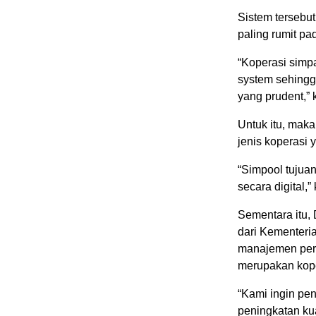
Sistem terseb
paling rumit pa
“Koperasi simpa
system sehingga
yang prudent,” 
Untuk itu, maka
jenis koperasi 
“Simpool tujuan
secara digital,”
Sementara itu,
dari Kementeri
manajemen perk
merupakan kope
“Kami ingin pe
peningkatan kua