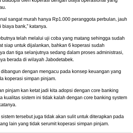
a diadopsi oleh koperasi dengan biaya operasional yang
au.
onal sangat murah hanya Rp1.000 peranggota perbulan, jauh
i biaya bank,” katanya.
ebutnya telah melalui uji coba yang matang sehingga sudah
t siap untuk dijalankan, bahkan 6 koperasi sudah
 dan tiga selanjutnya sedang dalam proses administrasi,
a berada di wilayah Jabodetabek.
ut dibangun dengan mengacu pada konsep keuangan yang
da koperasi simpan pinjam.
n pinjam kan ketat jadi kita adopsi dengan core banking
 kualitas sistem ini tidak kalah dengan core banking system
katanya.
 sistem tersebut juga tidak akan sulit untuk diterapkan pada
yang lain yang tidak serumit koperasi simpan pinjam.