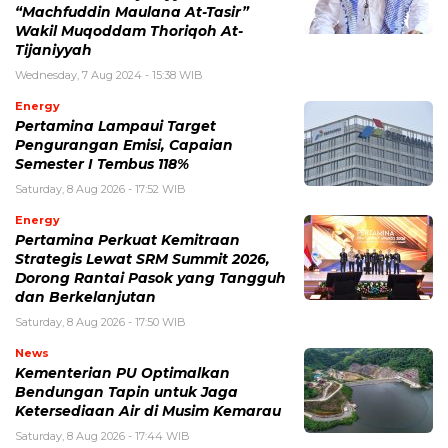
“Machfuddin Maulana At-Tasir”
Wakil Muqoddam Thoriqoh At-
Tijaniyyah
Wednesday, 7 Aug 2024 - 15:38 WIB
Energy
Pertamina Lampaui Target
Pengurangan Emisi, Capaian
Semester I Tembus 118%
Saturday, 8 Aug 2026 - 17:52 WIB
Energy
Pertamina Perkuat Kemitraan
Strategis Lewat SRM Summit 2026,
Dorong Rantai Pasok yang Tangguh
dan Berkelanjutan
Saturday, 8 Aug 2026 - 17:50 WIB
News
Kementerian PU Optimalkan
Bendungan Tapin untuk Jaga
Ketersediaan Air di Musim Kemarau
Saturday, 8 Aug 2026 - 17:44 WIB