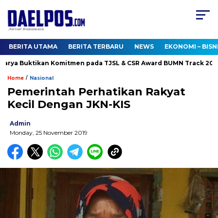
BERITA UTAMA
BERITA TERBARU
NEWS
EKONOMI – BISN
ya Buktikan Komitmen pada TJSL & CSR Award BUMN Track 2026
/
Home
Nasional
Pemerintah Perhatikan Rakyat
Kecil Dengan JKN-KIS
Admin
Monday, 25 November 2019