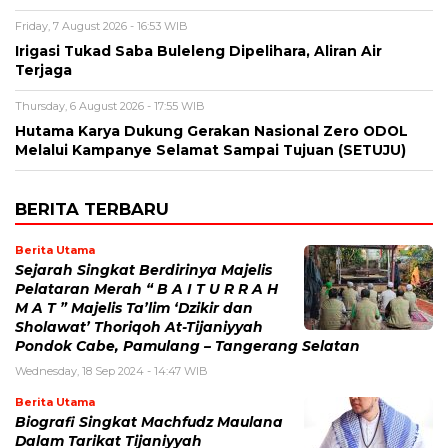
Friday, 7 August 2026 - 16:53 WIB
Irigasi Tukad Saba Buleleng Dipelihara, Aliran Air
Terjaga
Thursday, 6 August 2026 - 17:55 WIB
Hutama Karya Dukung Gerakan Nasional Zero ODOL
Melalui Kampanye Selamat Sampai Tujuan (SETUJU)
BERITA TERBARU
Berita Utama
Sejarah Singkat Berdirinya Majelis
Pelataran Merah “ B A I T U R R A H
M A T ” Majelis Ta’lim ‘Dzikir dan
Sholawat’ Thoriqoh At-Tijaniyyah
Pondok Cabe, Pamulang – Tangerang Selatan
Wednesday, 18 Sep 2024 - 14:47 WIB
Berita Utama
Biografi Singkat Machfudz Maulana
Dalam Tarikat Tijaniyyah