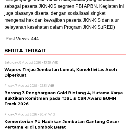
sebagai peserta JKN-KIS segmen PBI APBN. Kegiatan ini
juga biasanya disertai dengan sosialisasi singkat
mengenai hak dan kewajiban peserta JKN-KIS dan alur
pelayanan kesehatan dalam Program JKN-KIS.(RED)
Post Views:
444
BERITA TERKAIT
Saturday, 8 August 2026 - 13:38 WIB
Wapres Tinjau Jembatan Lumut, Konektivitas Aceh
Diperkuat
Friday, 7 August 2026 - 22:51 WIB
Borong 3 Penghargaan Gold Bintang 4, Hutama Karya
Buktikan Komitmen pada TJSL & CSR Award BUMN
Track 2026
Friday, 7 August 2026 - 20:41 WIB
Kementerian PU Hadirkan Jembatan Gantung Geser
Pertama RI di Lombok Barat