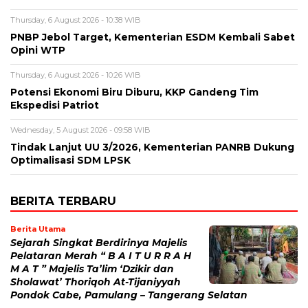
Thursday, 6 August 2026 - 10:38 WIB
PNBP Jebol Target, Kementerian ESDM Kembali Sabet
Opini WTP
Thursday, 6 August 2026 - 10:26 WIB
Potensi Ekonomi Biru Diburu, KKP Gandeng Tim
Ekspedisi Patriot
Wednesday, 5 August 2026 - 09:58 WIB
Tindak Lanjut UU 3/2026, Kementerian PANRB Dukung
Optimalisasi SDM LPSK
BERITA TERBARU
Berita Utama
Sejarah Singkat Berdirinya Majelis
Pelataran Merah “ B A I T U R R A H
M A T ” Majelis Ta’lim ‘Dzikir dan
Sholawat’ Thoriqoh At-Tijaniyyah
Pondok Cabe, Pamulang – Tangerang Selatan