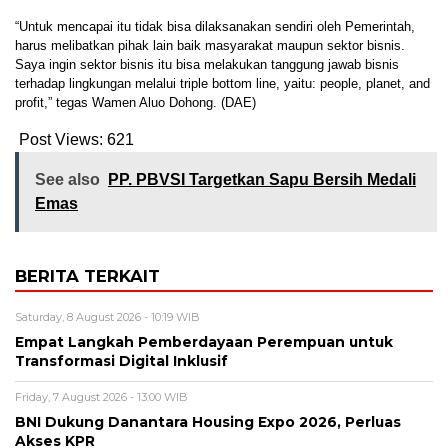
“Untuk mencapai itu tidak bisa dilaksanakan sendiri oleh Pemerintah,
harus melibatkan pihak lain baik masyarakat maupun sektor bisnis.
Saya ingin sektor bisnis itu bisa melakukan tanggung jawab bisnis
terhadap lingkungan melalui triple bottom line, yaitu: people, planet, and
profit,” tegas Wamen Aluo Dohong. (DAE)
Post Views:
621
See also
PP. PBVSI Targetkan Sapu Bersih Medali
Emas
BERITA TERKAIT
Saturday, 8 August 2026 - 10:19 WIB
Empat Langkah Pemberdayaan Perempuan untuk
Transformasi Digital Inklusif
Friday, 7 August 2026 - 13:00 WIB
BNI Dukung Danantara Housing Expo 2026, Perluas
Akses KPR