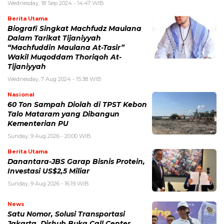
Wednesday, 18 Sep 2024 - 14:47 WIB
Berita Utama
Biografi Singkat Machfudz Maulana
Dalam Tarikat Tijaniyyah
“Machfuddin Maulana At-Tasir”
Wakil Muqoddam Thoriqoh At-
Tijaniyyah
Wednesday, 7 Aug 2024 - 15:38 WIB
Nasional
60 Ton Sampah Diolah di TPST Kebon
Talo Mataram yang Dibangun
Kementerian PU
Sunday, 9 Aug 2026 - 20:00 WIB
Berita Utama
Danantara-JBS Garap Bisnis Protein,
Investasi US$2,5 Miliar
Sunday, 9 Aug 2026 - 16:19 WIB
News
Satu Nomor, Solusi Transportasi
Jakarta, Dishub Buka Call Center