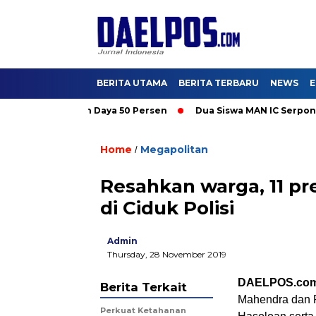
BERITA UTAMA
BERITA TERBARU
NEWS
E
i Promo Tambah Daya 50 Persen
Dua Siswa MAN IC Serpong Waki
Home
Megapolitan
/
Resahkan warga, 11 pr
di Ciduk Polisi
Admin
Thursday, 28 November 2019
DAELPOS.co
Berita Terkait
Mahendra dan R
Perkuat Ketahanan