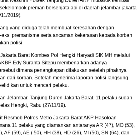
 unit Reskrim Polsek Tanjung Duren AKP mubarok kembali
kelompok preman bersenjata api di daerah jelambar jakarta
/11/2019).
rang yang diduga telah membuat keresahan dengan
-aksi premanisme serta ancaman kekerasan kepada korban
kan polisi
 Jakarta Barat Kombes Pol Hengki Haryadi SIK MH melalui
 AKBP Edy Suranta Sitepu membenarkan adanya
rsebut dimana penangkapan dilakukan setelah pihaknya
an dari korban. Setelah menerima laporan polisi langsung
elidikan untuk mencari pelaku.
lan Jelambar, Tanjung Duren Jakarta Barat. 11 pelaku sudah
jelas Hengki, Rabu (27/11/19).
t Resmob Polres Metro Jakarta Barat AKP Hasoloan
ana 11 pelaku yang diamankan antaranya AR (47), MO (53),
, AF (59), AE ( 50), HH (38), HD (26), MI (50), SN (64), dan