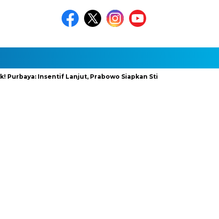
urbaya: Insentif Lanjut, Prabowo Siapkan Stimulus Baru
Infra