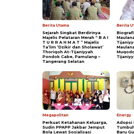
Berita Utama
Berita 
Sejarah Singkat Berdirinya
Biograf
Majelis Pelataran Merah “ B A I
Maulana
T U R R A H M A T ” Majelis
Tijaniy
Ta’lim ‘Dzikir dan Sholawat’
Maulana
Thoriqoh At-Tijaniyyah
Muqodd
Pondok Cabe, Pamulang –
Tijaniy
Tangerang Selatan
Megapolitan
Energy
Perkuat Ketahanan Keluarga,
Adopsi 
Sudin PPAPP Jakbar Jemput
Tumbuh
Bola Lewat Sosialisasi
Baru G