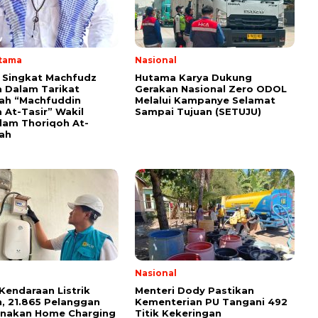
Utama
Nasional
i Singkat Machfudz
Hutama Karya Dukung
 Dalam Tarikat
Gerakan Nasional Zero ODOL
yah “Machfuddin
Melalui Kampanye Selamat
 At-Tasir” Wakil
Sampai Tujuan (SETUJU)
am Thoriqoh At-
yah
Nasional
Kendaraan Listrik
Menteri Dody Pastikan
, 21.865 Pelanggan
Kementerian PU Tangani 492
unakan Home Charging
Titik Kekeringan