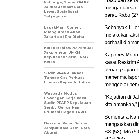
Hasoloan serta
Keluarga, Sudin PPAPP
Jakbar Jemput Bola
mengamankan se
Lewat Sosialisasi
barat, Rabu (27
Satyagatra
Sebanyak 11 o
LapakMain Corner,
Ruang Aman Anak
melakukan aksi
Jakarta di Era Digital
berhasil diaman
Kolaborasi UKPD Perkuat
Jakpreneur, UMKM
Kapolres Metro
Kepulauan Seribu Naik
Kelas
kasat Reskrim
penangkapan te
Sudin PPAPP Jakbar
menerima lapor
Tancap Gas Perkuat
Literasi Kependudukan
menggelar peny
Waspada Modus
“Kejadian di Ja
Lowongan Kerja Palsu,
Sudin PPAPP Kepulauan
kita amankan,” 
Seribu Gencarkan
Edukasi Cegah TPPO
Sementara Kani
Dukcapil Pulau Seribu
mengatakan dim
Jemput Bola Demi Data
SS (53), MA (59)
Akurat