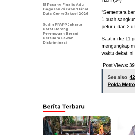
HZH (54).
15 Pasang Finalis Adu
Gagasan di Grand Final
“Sementara bara
Duta Genre Jaksel 2026
1 buah sangkur,
Sudin PPAPP Jakarta
peluru, dan 2 u
Barat Dorong
Perempuan Berani
Bersuara Lawan
Saat ini ke 11 
Diskriminasi
mengungkap mot
waktu dekat ini
Post Views:
39
See also
42
Polda Metro
Berita Terbaru