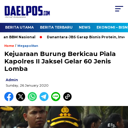
BERITA UTAMA
BERITA TERBARU
NEWS
EKONOMI – BISN
an BBM Nasional
Danantara-JBS Garap Bisnis Protein, Investasi
/
Home
Megapolitan
Kejuaraan Burung Berkicau Piala
Kapolres II Jaksel Gelar 60 Jenis
Lomba
Admin
Sunday, 26 January 2020