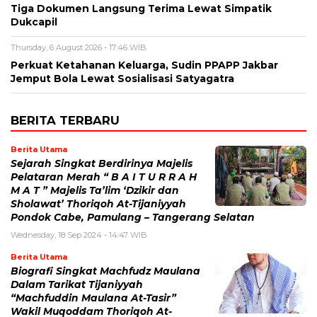
Tiga Dokumen Langsung Terima Lewat Simpatik
Dukcapil
Thursday, 6 August 2026 - 17:46 WIB
Perkuat Ketahanan Keluarga, Sudin PPAPP Jakbar
Jemput Bola Lewat Sosialisasi Satyagatra
BERITA TERBARU
Berita Utama
Sejarah Singkat Berdirinya Majelis
Pelataran Merah “ B A I T U R R A H
M A T ” Majelis Ta’lim ‘Dzikir dan
Sholawat’ Thoriqoh At-Tijaniyyah
Pondok Cabe, Pamulang – Tangerang Selatan
Wednesday, 18 Sep 2024 - 14:47 WIB
Berita Utama
Biografi Singkat Machfudz Maulana
Dalam Tarikat Tijaniyyah
“Machfuddin Maulana At-Tasir”
Wakil Muqoddam Thoriqoh At-