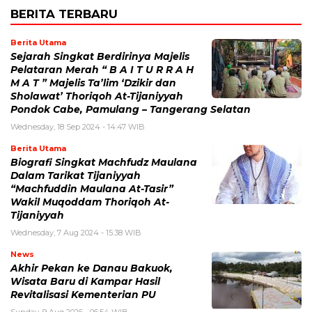
BERITA TERBARU
Berita Utama
Sejarah Singkat Berdirinya Majelis
Pelataran Merah “ B A I T U R R A H
M A T ” Majelis Ta’lim ‘Dzikir dan
Sholawat’ Thoriqoh At-Tijaniyyah
Pondok Cabe, Pamulang – Tangerang Selatan
Wednesday, 18 Sep 2024 - 14:47 WIB
Berita Utama
Biografi Singkat Machfudz Maulana
Dalam Tarikat Tijaniyyah
“Machfuddin Maulana At-Tasir”
Wakil Muqoddam Thoriqoh At-
Tijaniyyah
Wednesday, 7 Aug 2024 - 15:38 WIB
News
Akhir Pekan ke Danau Bakuok,
Wisata Baru di Kampar Hasil
Revitalisasi Kementerian PU
Sunday, 9 Aug 2026 - 06:54 WIB