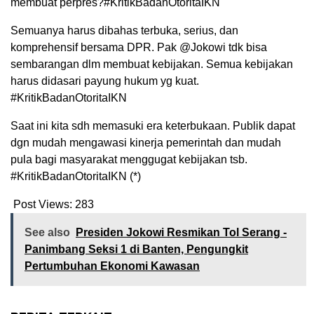
membuat perpres?#KritikBadanOtoritaIKN
Semuanya harus dibahas terbuka, serius, dan
komprehensif bersama DPR. Pak @Jokowi tdk bisa
sembarangan dlm membuat kebijakan. Semua kebijakan
harus didasari payung hukum yg kuat.
#KritikBadanOtoritaIKN
Saat ini kita sdh memasuki era keterbukaan. Publik dapat
dgn mudah mengawasi kinerja pemerintah dan mudah
pula bagi masyarakat menggugat kebijakan tsb.
#KritikBadanOtoritaIKN (*)
Post Views:
283
See also
Presiden Jokowi Resmikan Tol Serang -
Panimbang Seksi 1 di Banten, Pengungkit
Pertumbuhan Ekonomi Kawasan