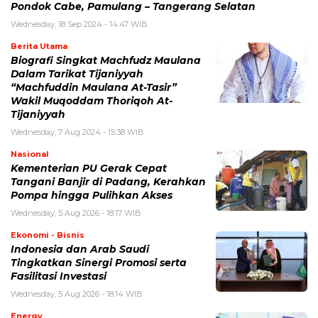
Pondok Cabe, Pamulang – Tangerang Selatan
Wednesday, 18 Sep 2024 - 14:47 WIB
Berita Utama
Biografi Singkat Machfudz Maulana
Dalam Tarikat Tijaniyyah
“Machfuddin Maulana At-Tasir”
Wakil Muqoddam Thoriqoh At-
Tijaniyyah
Wednesday, 7 Aug 2024 - 15:38 WIB
Nasional
Kementerian PU Gerak Cepat
Tangani Banjir di Padang, Kerahkan
Pompa hingga Pulihkan Akses
Wednesday, 5 Aug 2026 - 18:17 WIB
Ekonomi - Bisnis
Indonesia dan Arab Saudi
Tingkatkan Sinergi Promosi serta
Fasilitasi Investasi
Wednesday, 5 Aug 2026 - 18:14 WIB
Energy