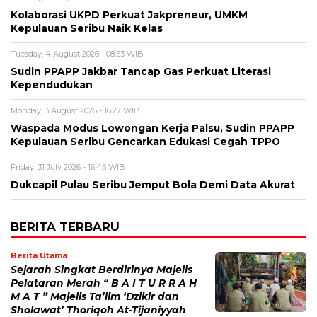
Kolaborasi UKPD Perkuat Jakpreneur, UMKM
Kepulauan Seribu Naik Kelas
Tuesday, 4 August 2026 - 08:53 WIB
Sudin PPAPP Jakbar Tancap Gas Perkuat Literasi
Kependudukan
Monday, 3 August 2026 - 16:27 WIB
Waspada Modus Lowongan Kerja Palsu, Sudin PPAPP
Kepulauan Seribu Gencarkan Edukasi Cegah TPPO
Friday, 31 July 2026 - 16:45 WIB
Dukcapil Pulau Seribu Jemput Bola Demi Data Akurat
BERITA TERBARU
Berita Utama
Sejarah Singkat Berdirinya Majelis
Pelataran Merah “ B A I T U R R A H
M A T ” Majelis Ta’lim ‘Dzikir dan
Sholawat’ Thoriqoh At-Tijaniyyah