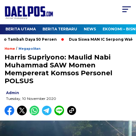
BERITA UTAMA
BERITA TERBARU
NEWS
EKONOMI – BISN
o Tambah Daya 50 Persen
Dua Siswa MAN IC Serpong Wakili RI 
/
Home
Megapolitan
Harris Supriyono: Maulid Nabi
Muhammad SAW Momen
Mempererat Komsos Personel
POLSUS
Admin
Tuesday, 10 November 2020