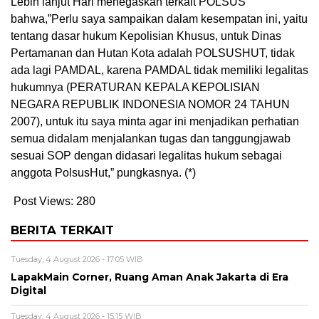
Lebih lanjut Hari menegaskan terkait POLSUS
bahwa,”Perlu saya sampaikan dalam kesempatan ini, yaitu
tentang dasar hukum Kepolisian Khusus, untuk Dinas
Pertamanan dan Hutan Kota adalah POLSUSHUT, tidak
ada lagi PAMDAL, karena PAMDAL tidak memiliki legalitas
hukumnya (PERATURAN KEPALA KEPOLISIAN
NEGARA REPUBLIK INDONESIA NOMOR 24 TAHUN
2007), untuk itu saya minta agar ini menjadikan perhatian
semua didalam menjalankan tugas dan tanggungjawab
sesuai SOP dengan didasari legalitas hukum sebagai
anggota PolsusHut,” pungkasnya. (*)
Post Views:
280
BERITA TERKAIT
Tuesday, 4 August 2026 - 17:05 WIB
LapakMain Corner, Ruang Aman Anak Jakarta di Era
Digital
Tuesday, 4 August 2026 - 15:15 WIB