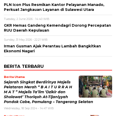
PLN Icon Plus Resmikan Kantor Pelayanan Manado,
Perkuat Jangkauan Layanan di Sulawesi Utara
Tuesday, 2 June 2026 - 14:40 WIB
GKR Hemas Gandeng Kemendagri Dorong Percepatan
RUU Daerah Kepulauan
Sunday, 31 May 2026 - 22:21 WIB
Irman Gusman Ajak Perantau Lambah Bangkitkan
Ekonomi Nagari
BERITA TERBARU
Berita Utama
Sejarah Singkat Berdirinya Majelis
Pelataran Merah “ B A I T U R R A H
M A T ” Majelis Ta’lim ‘Dzikir dan
Sholawat’ Thoriqoh At-Tijaniyyah
Pondok Cabe, Pamulang – Tangerang Selatan
Wednesday, 18 Sep 2024 - 14:47 WIB