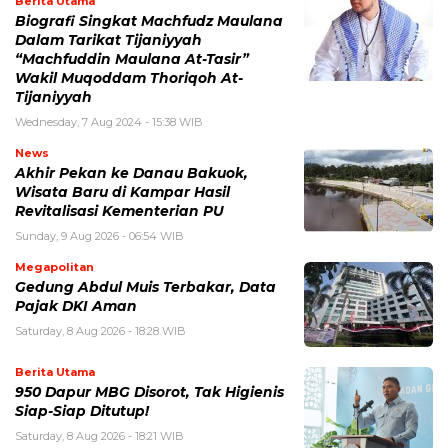
Berita Utama
Biografi Singkat Machfudz Maulana
Dalam Tarikat Tijaniyyah
“Machfuddin Maulana At-Tasir”
Wakil Muqoddam Thoriqoh At-
Tijaniyyah
Wednesday, 7 Aug 2024 - 15:38 WIB
News
Akhir Pekan ke Danau Bakuok,
Wisata Baru di Kampar Hasil
Revitalisasi Kementerian PU
Sunday, 9 Aug 2026 - 06:54 WIB
Megapolitan
Gedung Abdul Muis Terbakar, Data
Pajak DKI Aman
Saturday, 8 Aug 2026 - 18:28 WIB
Berita Utama
950 Dapur MBG Disorot, Tak Higienis
Siap-Siap Ditutup!
Saturday, 8 Aug 2026 - 18:21 WIB