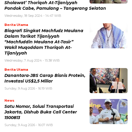
Sholawat’ Thoriqoh At-Tijaniyyah
Pondok Cabe, Pamulang – Tangerang Selatan
Wednesday, 18 Sep 2024 - 14:47 WIB
Berita Utama
Biografi Singkat Machfudz Maulana
Dalam Tarikat Tijaniyyah
“Machfuddin Maulana At-Tasir”
Wakil Muqoddam Thoriqoh At-
Tijaniyyah
Wednesday, 7 Aug 2024 - 15:38 WIB
Berita Utama
Danantara-JBS Garap Bisnis Protein,
Investasi US$2,5 Miliar
Sunday, 9 Aug 2026 - 16:19 WIB
News
Satu Nomor, Solusi Transportasi
Jakarta, Dishub Buka Call Center
1500813
Sunday, 9 Aug 2026 - 16:07 WIB