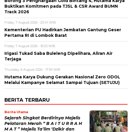
Borong 3 Penghargaan Gold Bintang 4, Hutama Karya
Buktikan Komitmen pada TJSL & CSR Award BUMN
Track 2026
Friday, 7 August 2026 - 20:41 WIB
Kementerian PU Hadirkan Jembatan Gantung Geser
Pertama RI di Lombok Barat
Friday, 7 August 2026 - 16:53 WIB
Irigasi Tukad Saba Buleleng Dipelihara, Aliran Air
Terjaga
Thursday, 6 August 2026 - 17:55 WIB
Hutama Karya Dukung Gerakan Nasional Zero ODOL
Melalui Kampanye Selamat Sampai Tujuan (SETUJU)
BERITA TERBARU
Berita Utama
Sejarah Singkat Berdirinya Majelis
Pelataran Merah “ B A I T U R R A H
M A T ” Majelis Ta’lim ‘Dzikir dan