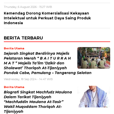
Thursday, 6 August 2026 - 15:27 WIB
Kemendag Dorong Komersialisasi Kekayaan
Intelektual untuk Perkuat Daya Saing Produk
Indonesia
BERITA TERBARU
Berita Utama
Sejarah Singkat Berdirinya Majelis
Pelataran Merah “ B A I T U R R A H
M A T ” Majelis Ta’lim ‘Dzikir dan
Sholawat’ Thoriqoh At-Tijaniyyah
Pondok Cabe, Pamulang – Tangerang Selatan
Wednesday, 18 Sep 2024 - 14:47 WIB
Berita Utama
Biografi Singkat Machfudz Maulana
Dalam Tarikat Tijaniyyah
“Machfuddin Maulana At-Tasir”
Wakil Muqoddam Thoriqoh At-
Tijaniyyah