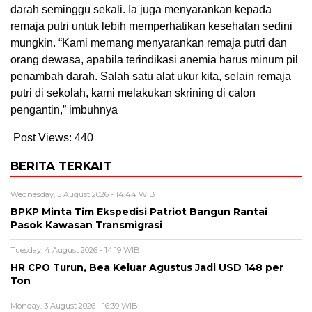
darah seminggu sekali. Ia juga menyarankan kepada
remaja putri untuk lebih memperhatikan kesehatan sedini
mungkin. “Kami memang menyarankan remaja putri dan
orang dewasa, apabila terindikasi anemia harus minum pil
penambah darah. Salah satu alat ukur kita, selain remaja
putri di sekolah, kami melakukan skrining di calon
pengantin,” imbuhnya
Post Views:
440
BERITA TERKAIT
Wednesday, 5 August 2026 - 14:44 WIB
BPKP Minta Tim Ekspedisi Patriot Bangun Rantai
Pasok Kawasan Transmigrasi
Tuesday, 4 August 2026 - 14:19 WIB
HR CPO Turun, Bea Keluar Agustus Jadi USD 148 per
Ton
Monday, 3 August 2026 - 16:39 WIB