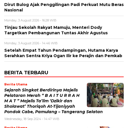
Dirut Bulog Ajak Penggilingan Padi Perkuat Mutu Beras
Nasional
Monday, 3 August 2026 - 16:28 WIB
Tinjau Sekolah Rakyat Mamuju, Menteri Dody
Targetkan Pembangunan Tuntas Akhir Agustus
Monday, 3 August 2026 - 14:46 WIB
Setelah Empat Tahun Pendampingan, Hutama Karya
Serahkan Sentra Kriya Ogan Ilir ke Perajin dan Pemkab
BERITA TERBARU
Berita Utama
Sejarah Singkat Berdirinya Majelis
Pelataran Merah “ B A I T U R R A H
M A T ” Majelis Ta’lim ‘Dzikir dan
Sholawat’ Thoriqoh At-Tijaniyyah
Pondok Cabe, Pamulang – Tangerang Selatan
Wednesday, 18 Sep 2024 - 14:47 WIB
Berita Utama