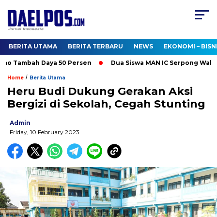
BERITA UTAMA
BERITA TERBARU
NEWS
EKONOMI – BISN
mo Tambah Daya 50 Persen
Dua Siswa MAN IC Serpong Wakili RI
/
Home
Berita Utama
Heru Budi Dukung Gerakan Aksi
Bergizi di Sekolah, Cegah Stunting
Admin
Friday, 10 February 2023