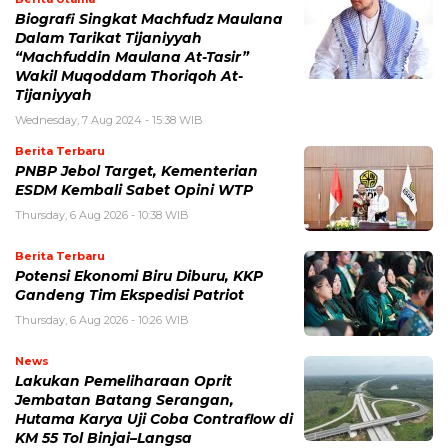
Biografi Singkat Machfudz Maulana
Dalam Tarikat Tijaniyyah
“Machfuddin Maulana At-Tasir”
Wakil Muqoddam Thoriqoh At-
Tijaniyyah
Wednesday, 7 Aug 2024 - 15:38 WIB
Berita Terbaru
PNBP Jebol Target, Kementerian
ESDM Kembali Sabet Opini WTP
Thursday, 6 Aug 2026 - 10:38 WIB
Berita Terbaru
Potensi Ekonomi Biru Diburu, KKP
Gandeng Tim Ekspedisi Patriot
Thursday, 6 Aug 2026 - 10:26 WIB
News
Lakukan Pemeliharaan Oprit
Jembatan Batang Serangan,
Hutama Karya Uji Coba Contraflow di
KM 55 Tol Binjai–Langsa