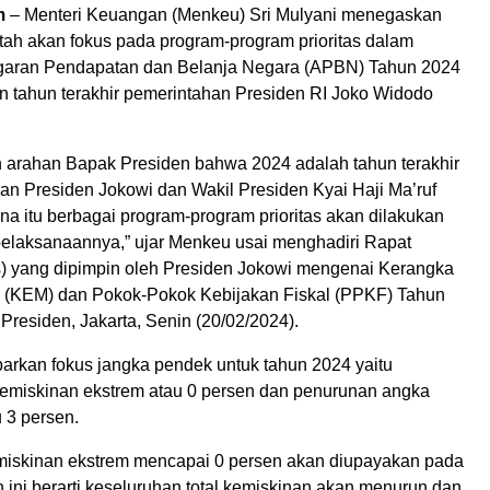
m
– Menteri Keuangan (Menkeu) Sri Mulyani menegaskan
ah akan fokus pada program-program prioritas dalam
aran Pendapatan dan Belanja Negara (APBN) Tahun 2024
 tahun terakhir pemerintahan Presiden RI Joko Widodo
 arahan Bapak Presiden bahwa 2024 adalah tahun terakhir
an Presiden Jokowi dan Wakil Presiden Kyai Haji Ma’ruf
na itu berbagai program-program prioritas akan dilakukan
pelaksanaannya,” ujar Menkeu usai menghadiri Rapat
s) yang dipimpin oleh Presiden Jokowi mengenai Kerangka
 (KEM) dan Pokok-Pokok Kebijakan Fiskal (PPKF) Tahun
 Presiden, Jakarta, Senin (20/02/2024).
rkan fokus jangka pendek untuk tahun 2024 yaitu
miskinan ekstrem atau 0 persen dan penurunan angka
 3 persen.
iskinan ekstrem mencapai 0 persen akan diupayakan pada
 ini berarti keseluruhan total kemiskinan akan menurun dan