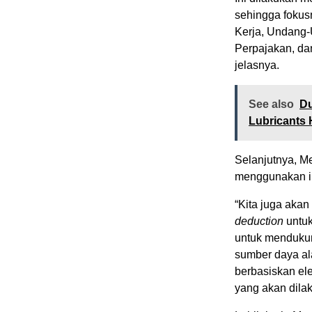
sehingga foku
Kerja, Undang
Perpajakan, d
jelasnya.
See also
Du
Lubricants 
Selanjutnya, 
menggunakan ins
“Kita juga akan
deduction
untuk
untuk mendukun
sumber daya al
berbasiskan elek
yang akan dila