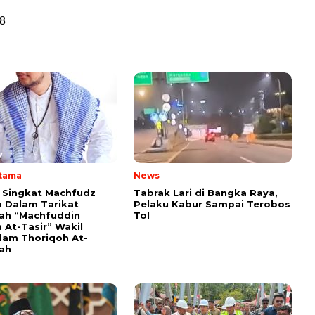
8
Utama
News
i Singkat Machfudz
Tabrak Lari di Bangka Raya,
 Dalam Tarikat
Pelaku Kabur Sampai Terobos
yah “Machfuddin
Tol
 At-Tasir” Wakil
am Thoriqoh At-
yah