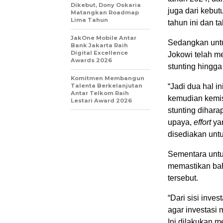
Dikebut, Dony Oskaria
juga dari kebu
Matangkan Roadmap
Lima Tahun
tahun ini dan t
JakOne Mobile Antar
Sedangkan untu
Bank Jakarta Raih
Digital Excellence
Jokowi telah m
Awards 2026
stunting hingga
Komitmen Membangun
Talenta Berkelanjutan
“Jadi dua hal i
Antar Telkom Raih
kemudian kemi
Lestari Award 2026
stunting diharap
upaya,
effort
ya
disediakan unt
Sementara untu
memastikan ba
tersebut.
“Dari sisi inve
agar investasi 
Ini dilakukan m