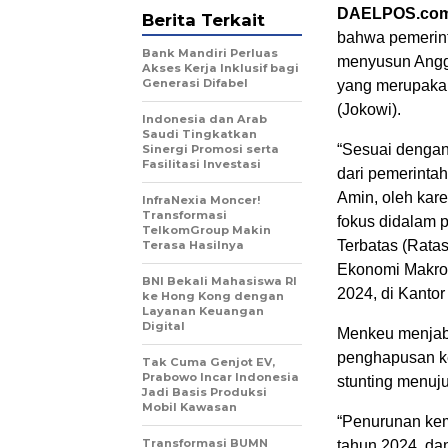
DAELPOS.co
Berita Terkait
bahwa pemerint
Bank Mandiri Perluas
menyusun Angg
Akses Kerja Inklusif bagi
Generasi Difabel
yang merupakan
(Jokowi).
Indonesia dan Arab
Saudi Tingkatkan
“Sesuai dengan
Sinergi Promosi serta
Fasilitasi Investasi
dari pemerintah
Amin, oleh kare
InfraNexia Moncer!
Transformasi
fokus didalam 
TelkomGroup Makin
Terbatas (Rata
Terasa Hasilnya
Ekonomi Makro
BNI Bekali Mahasiswa RI
2024, di Kantor
ke Hong Kong dengan
Layanan Keuangan
Digital
Menkeu menjaba
penghapusan ke
Tak Cuma Genjot EV,
Prabowo Incar Indonesia
stunting menuju
Jadi Basis Produksi
Mobil Kawasan
“Penurunan kem
Transformasi BUMN
tahun 2024, dan