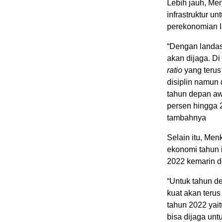
Lebih jauh, Me
infrastruktur u
perekonomian I
“Dengan landas
akan dijaga. D
ratio
yang terus
disiplin namun
tahun depan awa
persen hingga 
tambahnya
Selain itu, Me
ekonomi tahun i
2022 kemarin d
“Untuk tahun d
kuat akan teru
tahun 2022 yai
bisa dijaga un