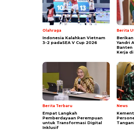
Olahraga
Berita 
Indonesia Kalahkan Vietnam
Berikan
3-2 padaSEA V Cup 2026
Yandri 
Banten
Kerja d
Berita Terbaru
News
Empat Langkah
Kement
Pemberdayaan Perempuan
Persone
untuk Transformasi Digital
Tangani
Inklusif