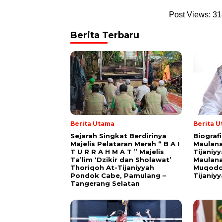
Post Views:
31
Berita Terbaru
Berita Utama
Berita 
Sejarah Singkat Berdirinya
Biograf
Majelis Pelataran Merah “ B A I
Maulana
T U R R A H M A T ” Majelis
Tijaniy
Ta’lim ‘Dzikir dan Sholawat’
Maulana
Thoriqoh At-Tijaniyyah
Muqodd
Pondok Cabe, Pamulang –
Tijaniy
Tangerang Selatan