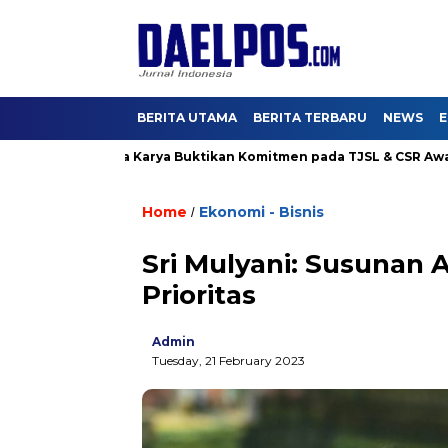
BERITA UTAMA
BERITA TERBARU
NEWS
E
g 4, Hutama Karya Buktikan Komitmen pada TJSL & CSR Award BUM
Home
Ekonomi - Bisnis
/
Sri Mulyani: Susunan
Prioritas
Admin
Tuesday, 21 February 2023