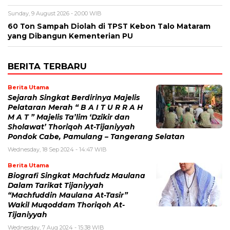
Sunday, 9 August 2026 - 20:00 WIB
60 Ton Sampah Diolah di TPST Kebon Talo Mataram
yang Dibangun Kementerian PU
BERITA TERBARU
Berita Utama
Sejarah Singkat Berdirinya Majelis
Pelataran Merah “ B A I T U R R A H
M A T ” Majelis Ta’lim ‘Dzikir dan
Sholawat’ Thoriqoh At-Tijaniyyah
Pondok Cabe, Pamulang – Tangerang Selatan
Wednesday, 18 Sep 2024 - 14:47 WIB
Berita Utama
Biografi Singkat Machfudz Maulana
Dalam Tarikat Tijaniyyah
“Machfuddin Maulana At-Tasir”
Wakil Muqoddam Thoriqoh At-
Tijaniyyah
Wednesday, 7 Aug 2024 - 15:38 WIB