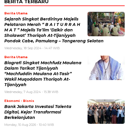
BERITA TERBARU
Berita Utama
Sejarah Singkat Berdirinya Majelis
Pelataran Merah “ B A I T U R R A H
M A T ” Majelis Ta’lim ‘Dzikir dan
Sholawat’ Thoriqoh At-Tijaniyyah
Pondok Cabe, Pamulang – Tangerang Selatan
Wednesday, 18 Sep 2024 - 14:47 WIB
Berita Utama
Biografi Singkat Machfudz Maulana
Dalam Tarikat Tijaniyyah
“Machfuddin Maulana At-Tasir”
Wakil Muqoddam Thoriqoh At-
Tijaniyyah
Wednesday, 7 Aug 2024 - 15:38 WIB
Ekonomi - Bisnis
Bank Jakarta Investasi Talenta
Digital, Kejar Transformasi
Berkelanjutan
Monday, 10 Aug 2026 - 10:40 WIB