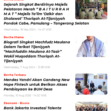
Sejarah Singkat Berdirinya Majelis
Pelataran Merah “ B A I T U R R A H
M A T ” Majelis Ta’lim ‘Dzikir dan
Sholawat’ Thoriqoh At-Tijaniyyah
Pondok Cabe, Pamulang – Tangerang Selatan
Wednesday, 18 Sep 2024 - 14:47 WIB
Berita Utama
Biografi Singkat Machfudz Maulana
Dalam Tarikat Tijaniyyah
“Machfuddin Maulana At-Tasir”
Wakil Muqoddam Thoriqoh At-
Tijaniyyah
Wednesday, 7 Aug 2024 - 15:38 WIB
Berita Terbaru
Mendes Yandri Akan Gandeng New
Hope Fintech untuk Berikan Akses
Pembiayaan ke BUM Desa
Monday, 10 Aug 2026 - 14:02 WIB
Ekonomi - Bisnis
Bank Jakarta Investasi Talenta