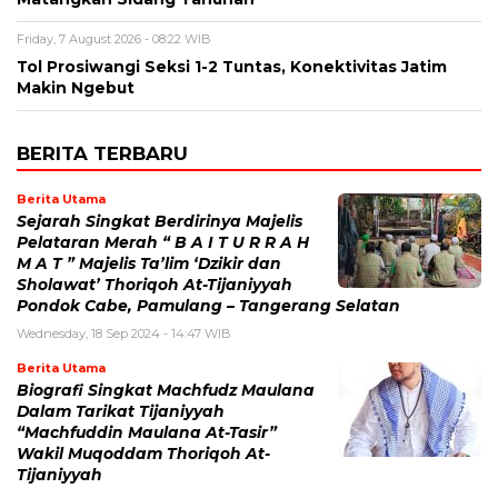
Friday, 7 August 2026 - 08:22 WIB
Tol Prosiwangi Seksi 1-2 Tuntas, Konektivitas Jatim
Makin Ngebut
BERITA TERBARU
Berita Utama
Sejarah Singkat Berdirinya Majelis
Pelataran Merah “ B A I T U R R A H
M A T ” Majelis Ta’lim ‘Dzikir dan
Sholawat’ Thoriqoh At-Tijaniyyah
Pondok Cabe, Pamulang – Tangerang Selatan
Wednesday, 18 Sep 2024 - 14:47 WIB
Berita Utama
Biografi Singkat Machfudz Maulana
Dalam Tarikat Tijaniyyah
“Machfuddin Maulana At-Tasir”
Wakil Muqoddam Thoriqoh At-
Tijaniyyah