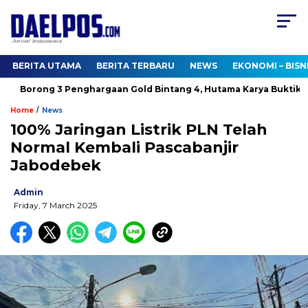
BERITA UTAMA
BERITA TERBARU
NEWS
EKONOMI – BISN
Borong 3 Penghargaan Gold Bintang 4, Hutama Karya Buktikan 
/
Home
News
100% Jaringan Listrik PLN Telah
Normal Kembali Pascabanjir
Jabodebek
Admin
Friday, 7 March 2025