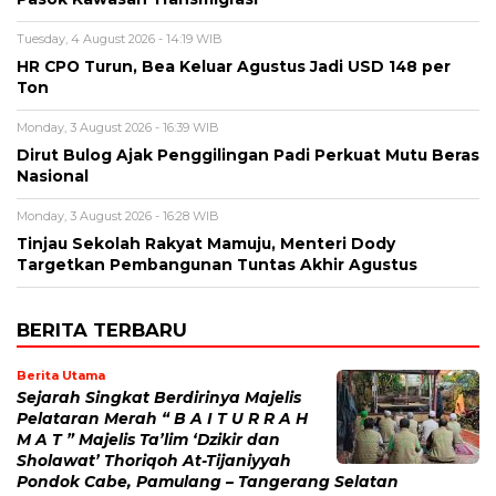
Tuesday, 4 August 2026 - 14:19 WIB
HR CPO Turun, Bea Keluar Agustus Jadi USD 148 per
Ton
Monday, 3 August 2026 - 16:39 WIB
Dirut Bulog Ajak Penggilingan Padi Perkuat Mutu Beras
Nasional
Monday, 3 August 2026 - 16:28 WIB
Tinjau Sekolah Rakyat Mamuju, Menteri Dody
Targetkan Pembangunan Tuntas Akhir Agustus
BERITA TERBARU
Berita Utama
Sejarah Singkat Berdirinya Majelis
Pelataran Merah “ B A I T U R R A H
M A T ” Majelis Ta’lim ‘Dzikir dan
Sholawat’ Thoriqoh At-Tijaniyyah
Pondok Cabe, Pamulang – Tangerang Selatan