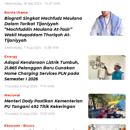
Wednesday, 18 Sep 2024 - 14:47 WIB
Berita Utama
Biografi Singkat Machfudz Maulana
Dalam Tarikat Tijaniyyah
“Machfuddin Maulana At-Tasir”
Wakil Muqoddam Thoriqoh At-
Tijaniyyah
Wednesday, 7 Aug 2024 - 15:38 WIB
Energy
Adopsi Kendaraan Listrik Tumbuh,
21.865 Pelanggan Baru Gunakan
Home Charging Services PLN pada
Semester I 2026
Thursday, 6 Aug 2026 - 17:10 WIB
Nasional
Menteri Dody Pastikan Kementerian
PU Tangani 492 Titik Kekeringan
Thursday, 6 Aug 2026 - 17:07 WIB
Ekonomi - Bisnis