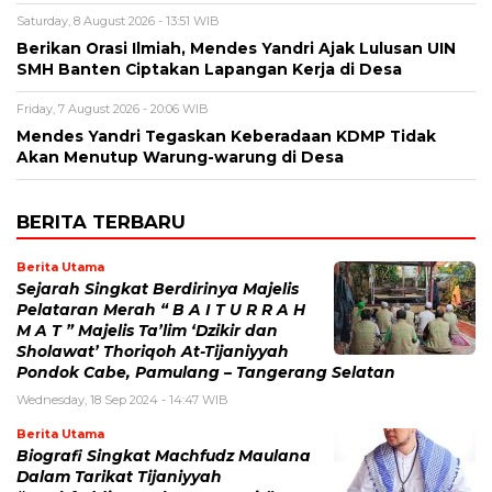
Saturday, 8 August 2026 - 13:51 WIB
Berikan Orasi Ilmiah, Mendes Yandri Ajak Lulusan UIN
SMH Banten Ciptakan Lapangan Kerja di Desa
Friday, 7 August 2026 - 20:06 WIB
Mendes Yandri Tegaskan Keberadaan KDMP Tidak
Akan Menutup Warung-warung di Desa
BERITA TERBARU
Berita Utama
Sejarah Singkat Berdirinya Majelis
Pelataran Merah “ B A I T U R R A H
M A T ” Majelis Ta’lim ‘Dzikir dan
Sholawat’ Thoriqoh At-Tijaniyyah
Pondok Cabe, Pamulang – Tangerang Selatan
Wednesday, 18 Sep 2024 - 14:47 WIB
Berita Utama
Biografi Singkat Machfudz Maulana
Dalam Tarikat Tijaniyyah