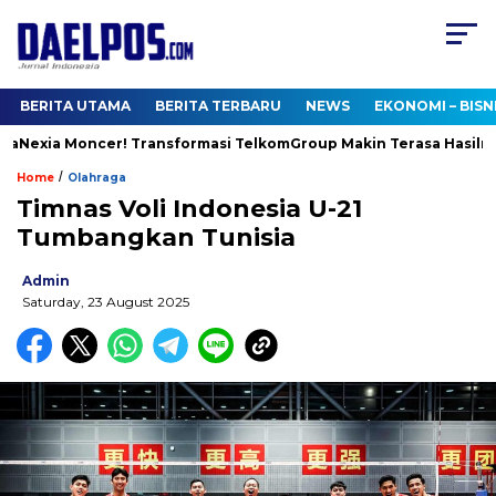
BERITA UTAMA
BERITA TERBARU
NEWS
EKONOMI – BISN
aNexia Moncer! Transformasi TelkomGroup Makin Terasa Hasilnya
/
Home
Olahraga
Timnas Voli Indonesia U-21
Tumbangkan Tunisia
Admin
Saturday, 23 August 2025