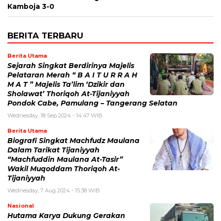
Kamboja 3-0
BERITA TERBARU
Berita Utama
Sejarah Singkat Berdirinya Majelis
Pelataran Merah “ B A I T U R R A H
M A T ” Majelis Ta’lim ‘Dzikir dan
Sholawat’ Thoriqoh At-Tijaniyyah
Pondok Cabe, Pamulang – Tangerang Selatan
Wednesday, 18 Sep 2024 - 14:47 WIB
Berita Utama
Biografi Singkat Machfudz Maulana
Dalam Tarikat Tijaniyyah
“Machfuddin Maulana At-Tasir”
Wakil Muqoddam Thoriqoh At-
Tijaniyyah
Wednesday, 7 Aug 2024 - 15:38 WIB
Nasional
Hutama Karya Dukung Gerakan