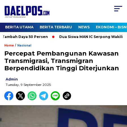
BERITA UTAMA
BERITA TERBARU
NEWS
EKONOMI – BISN
ambah Daya 50 Persen
Dua Siswa MAN IC Serpong Wakili RI di 
/
Home
Nasional
Percepat Pembangunan Kawasan
Transmigrasi, Transmigran
Berpendidikan Tinggi Diterjunkan
Admin
Tuesday, 9 September 2025