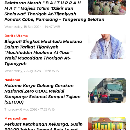
Pelataran Merah “ B A I T U R R A H
M A T ” Majelis Ta’lim ‘Dzikir dan
Sholawat’ Thoriqoh At-Tijaniyyah
Pondok Cabe, Pamulang – Tangerang Selatan
Wednesday, 18 Sep 2024 - 14:47 WIB
Berita Utama
Biografi Singkat Machfudz Maulana
Dalam Tarikat Tijaniyyah
“Machfuddin Maulana At-Tasir”
Wakil Muqoddam Thoriqoh At-
Tijaniyyah
Wednesday, 7 Aug 2024 - 15:38 WIB
Nasional
Hutama Karya Dukung Gerakan
Nasional Zero ODOL Melalui
Kampanye Selamat Sampai Tujuan
(SETUJU)
Thursday, 6 Aug 2026 - 17:55 WIB
Megapolitan
Perkuat Ketahanan Keluarga, Sudin
PPAPP Jakbar Jemput Bola Lewat