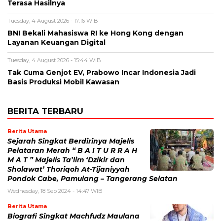
Terasa Hasilnya
Tuesday, 4 August 2026 - 17:16 WIB
BNI Bekali Mahasiswa RI ke Hong Kong dengan
Layanan Keuangan Digital
Tuesday, 4 August 2026 - 15:44 WIB
Tak Cuma Genjot EV, Prabowo Incar Indonesia Jadi
Basis Produksi Mobil Kawasan
BERITA TERBARU
Berita Utama
Sejarah Singkat Berdirinya Majelis
Pelataran Merah “ B A I T U R R A H
M A T ” Majelis Ta’lim ‘Dzikir dan
Sholawat’ Thoriqoh At-Tijaniyyah
Pondok Cabe, Pamulang – Tangerang Selatan
Wednesday, 18 Sep 2024 - 14:47 WIB
Berita Utama
Biografi Singkat Machfudz Maulana