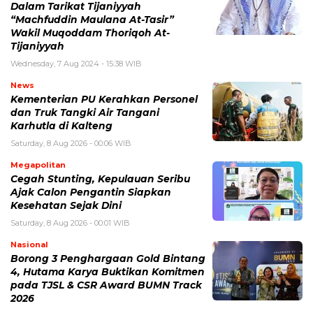
Dalam Tarikat Tijaniyyah
“Machfuddin Maulana At-Tasir”
Wakil Muqoddam Thoriqoh At-
Tijaniyyah
Wednesday, 7 Aug 2024 - 15:38 WIB
News
Kementerian PU Kerahkan Personel
dan Truk Tangki Air Tangani
Karhutla di Kalteng
Saturday, 8 Aug 2026 - 00:06 WIB
Megapolitan
Cegah Stunting, Kepulauan Seribu
Ajak Calon Pengantin Siapkan
Kesehatan Sejak Dini
Saturday, 8 Aug 2026 - 00:01 WIB
Nasional
Borong 3 Penghargaan Gold Bintang
4, Hutama Karya Buktikan Komitmen
pada TJSL & CSR Award BUMN Track
2026