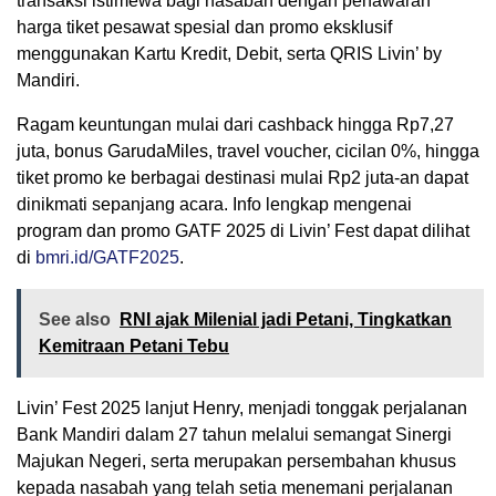
transaksi istimewa bagi nasabah dengan penawaran
harga tiket pesawat spesial dan promo eksklusif
menggunakan Kartu Kredit, Debit, serta QRIS Livin’ by
Mandiri.
Ragam keuntungan mulai dari cashback hingga Rp7,27
juta, bonus GarudaMiles, travel voucher, cicilan 0%, hingga
tiket promo ke berbagai destinasi mulai Rp2 juta-an dapat
dinikmati sepanjang acara. Info lengkap mengenai
program dan promo GATF 2025 di Livin’ Fest dapat dilihat
di
bmri.id/GATF2025
.
See also
RNI ajak Milenial jadi Petani, Tingkatkan
Kemitraan Petani Tebu
Livin’ Fest 2025 lanjut Henry, menjadi tonggak perjalanan
Bank Mandiri dalam 27 tahun melalui semangat Sinergi
Majukan Negeri, serta merupakan persembahan khusus
kepada nasabah yang telah setia menemani perjalanan