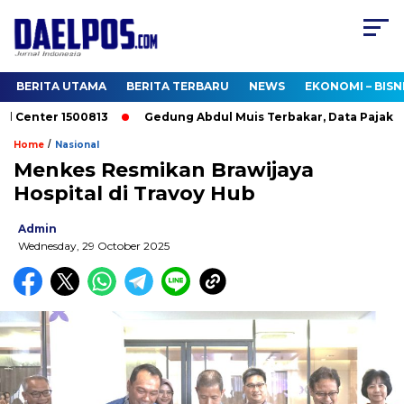
BERITA UTAMA
BERITA TERBARU
NEWS
EKONOMI – BISN
 Center 1500813
Gedung Abdul Muis Terbakar, Data Pajak DKI
/
Home
Nasional
Menkes Resmikan Brawijaya
Hospital di Travoy Hub
Admin
Wednesday, 29 October 2025