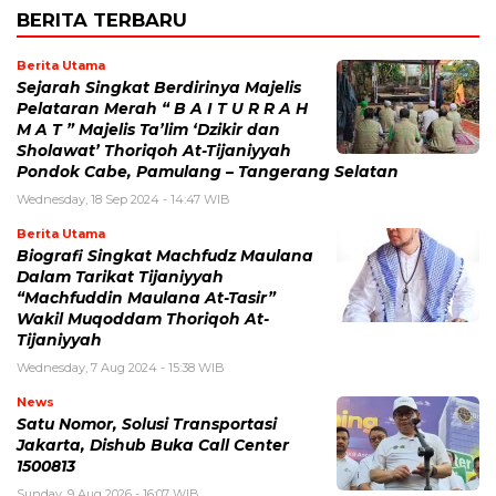
BERITA TERBARU
Berita Utama
Sejarah Singkat Berdirinya Majelis
Pelataran Merah “ B A I T U R R A H
M A T ” Majelis Ta’lim ‘Dzikir dan
Sholawat’ Thoriqoh At-Tijaniyyah
Pondok Cabe, Pamulang – Tangerang Selatan
Wednesday, 18 Sep 2024 - 14:47 WIB
Berita Utama
Biografi Singkat Machfudz Maulana
Dalam Tarikat Tijaniyyah
“Machfuddin Maulana At-Tasir”
Wakil Muqoddam Thoriqoh At-
Tijaniyyah
Wednesday, 7 Aug 2024 - 15:38 WIB
News
Satu Nomor, Solusi Transportasi
Jakarta, Dishub Buka Call Center
1500813
Sunday, 9 Aug 2026 - 16:07 WIB