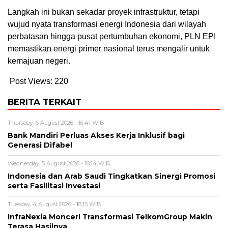
Langkah ini bukan sekadar proyek infrastruktur, tetapi
wujud nyata transformasi energi Indonesia dari wilayah
perbatasan hingga pusat pertumbuhan ekonomi, PLN EPI
memastikan energi primer nasional terus mengalir untuk
kemajuan negeri.
Post Views:
220
BERITA TERKAIT
Thursday, 6 August 2026 - 16:41 WIB
Bank Mandiri Perluas Akses Kerja Inklusif bagi
Generasi Difabel
Wednesday, 5 August 2026 - 18:14 WIB
Indonesia dan Arab Saudi Tingkatkan Sinergi Promosi
serta Fasilitasi Investasi
Tuesday, 4 August 2026 - 18:15 WIB
InfraNexia Moncer! Transformasi TelkomGroup Makin
Terasa Hasilnya