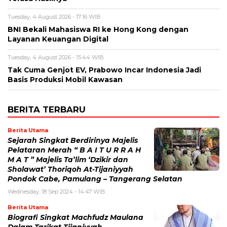
Tuesday, 4 August 2026 - 17:16 WIB
BNI Bekali Mahasiswa RI ke Hong Kong dengan
Layanan Keuangan Digital
Tuesday, 4 August 2026 - 15:44 WIB
Tak Cuma Genjot EV, Prabowo Incar Indonesia Jadi
Basis Produksi Mobil Kawasan
BERITA TERBARU
Berita Utama
Sejarah Singkat Berdirinya Majelis
Pelataran Merah “ B A I T U R R A H
M A T ” Majelis Ta’lim ‘Dzikir dan
Sholawat’ Thoriqoh At-Tijaniyyah
Pondok Cabe, Pamulang – Tangerang Selatan
Wednesday, 18 Sep 2024 - 14:47 WIB
Berita Utama
Biografi Singkat Machfudz Maulana